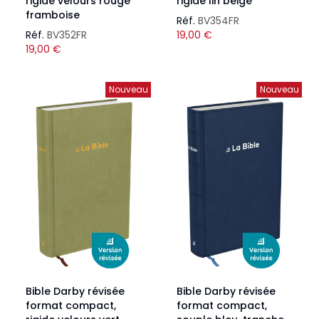
rigide velours rouge
rigide lin beige
framboise
Réf.
BV354FR
Réf.
BV352FR
19,00
€
19,00
€
Nouveau
Nouveau
Bible Darby révisée
Bible Darby révisée
format compact,
format compact,