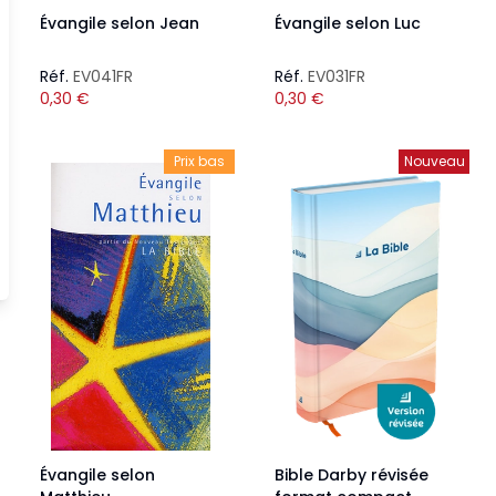
Évangile selon Jean
Évangile selon Luc
Réf.
EV041FR
Réf.
EV031FR
0,30
€
0,30
€
Prix bas
Nouveau
Évangile selon
Bible Darby révisée