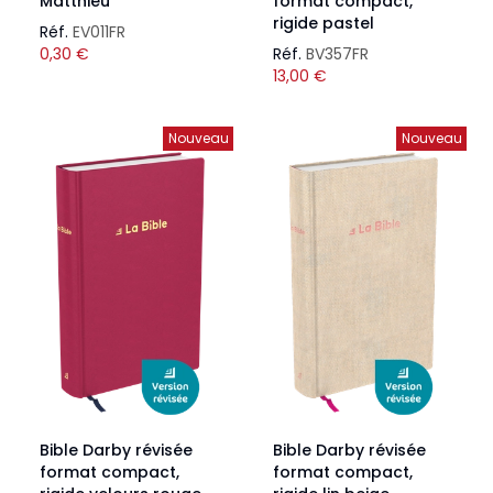
Matthieu
format compact,
rigide pastel
Réf.
EV011FR
0,30
€
Réf.
BV357FR
13,00
€
Nouveau
Nouveau
Bible Darby révisée
Bible Darby révisée
format compact,
format compact,