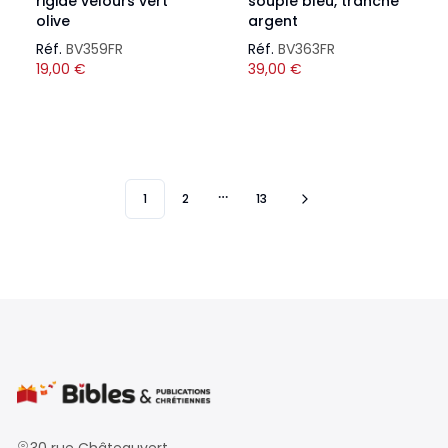
rigide velours vert
souple bleu, tranche
olive
argent
Réf.
BV359FR
Réf.
BV363FR
19,00
€
39,00
€
1
2
13
More pages