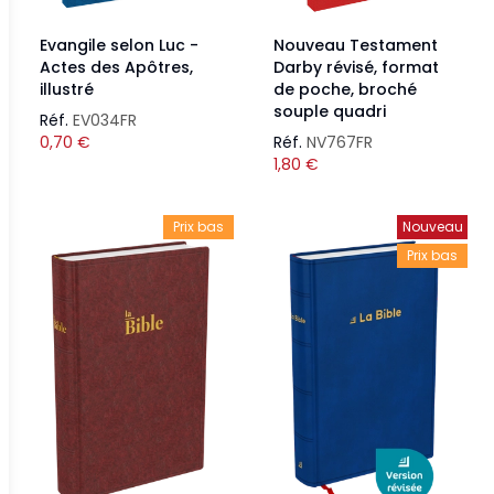
Evangile selon Luc -
Nouveau Testament
Actes des Apôtres,
Darby révisé, format
illustré
de poche, broché
souple quadri
Réf.
EV034FR
0,70
€
Réf.
NV767FR
1,80
€
Prix bas
Nouveau
Prix bas