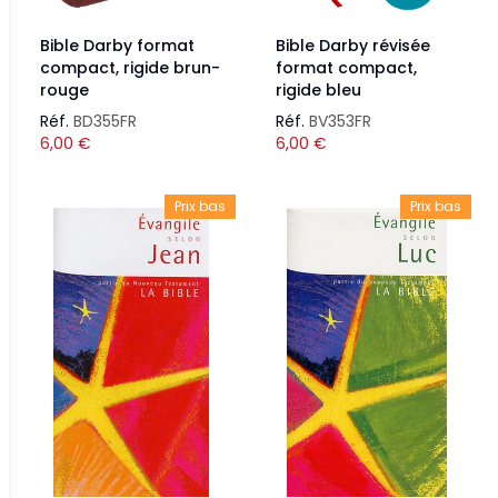
Bible Darby format
Bible Darby révisée
compact, rigide brun-
format compact,
rouge
rigide bleu
Réf.
BD355FR
Réf.
BV353FR
6,00
€
6,00
€
Prix bas
Prix bas