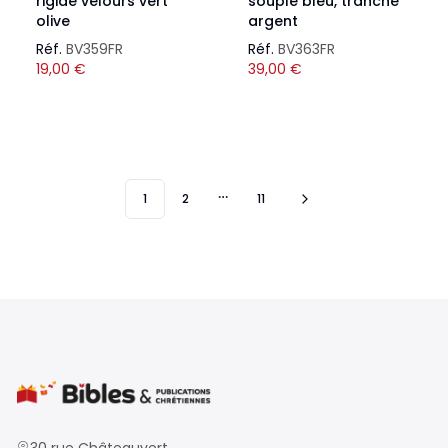
rigide velours vert
souple bleu, tranche
olive
argent
Réf.
BV359FR
Réf.
BV363FR
19,00
€
39,00
€
1
2
11
More pages