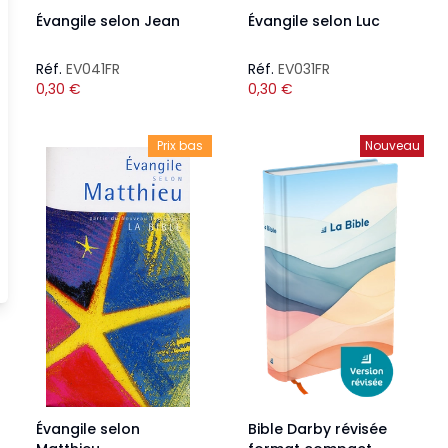
Évangile selon Jean
Évangile selon Luc
Réf.
EV041FR
Réf.
EV031FR
0,30
€
0,30
€
Prix bas
Nouveau
Évangile selon
Bible Darby révisée