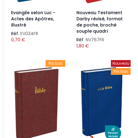
Evangile selon Luc -
Nouveau Testament
Actes des Apôtres,
Darby révisé, format
illustré
de poche, broché
souple quadri
Réf.
EV034FR
0,70
€
Réf.
NV767FR
1,80
€
Prix bas
Nouveau
Prix bas