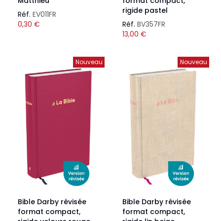
Matthieu
format compact,
rigide pastel
Réf.
EV011FR
0,30
€
Réf.
BV357FR
13,00
€
Nouveau
Nouveau
Bible Darby révisée
Bible Darby révisée
format compact,
format compact,