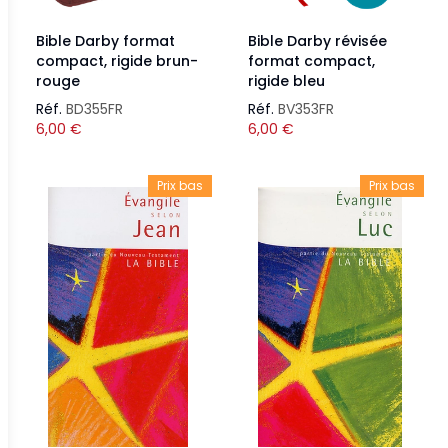
Bible Darby format
Bible Darby révisée
compact, rigide brun-
format compact,
rouge
rigide bleu
Réf.
BD355FR
Réf.
BV353FR
6,00
€
6,00
€
Prix bas
Prix bas