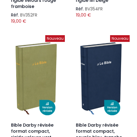
rigide velours rouge
rigide lin beige
framboise
Réf.
BV354FR
Réf.
BV352FR
19,00
€
19,00
€
Nouveau
Nouveau
Bible Darby révisée
Bible Darby révisée
format compact,
format compact,