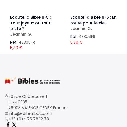
Ecoute la Bible n°5 :
Ecoute la Bible n°6 : En
Tout joyeux ou tout
route pour le ciel
triste ?
Jeannin G.
Jeannin G.
Réf.
4EB06FR
Réf.
4EB05FR
5,30
€
5,30
€
30 rue Châteauvert
CS 40335
26003 VALENCE CEDEX France
info@editeurbpc.com
+33 (0)4 75 78 12 78