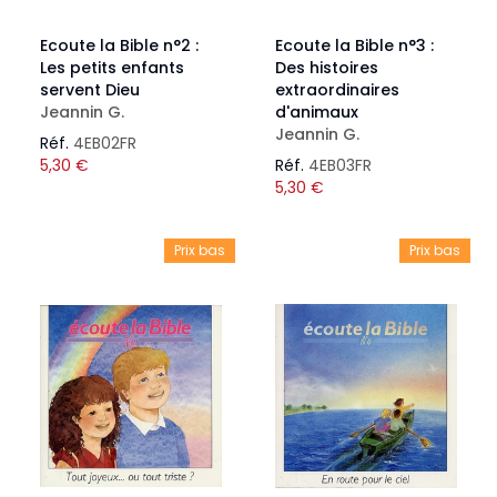
Ecoute la Bible n°2 :
Ecoute la Bible n°3 :
Les petits enfants
Des histoires
servent Dieu
extraordinaires
Jeannin G.
d'animaux
Jeannin G.
Réf.
4EB02FR
5,30
€
Réf.
4EB03FR
5,30
€
Prix bas
Prix bas