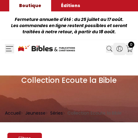
Boutique
Éditions
Fermeture annuelle d'été : du 25 juillet au 17 août.
Les commandes en ligne restent possibles et seront
traitées à notre retour, à partir du 18 août.
0
Search
Search
Mon
Collection Ecoute la Bible
Accueil
Jeunesse
Séries
Collection Ecoute la Bible