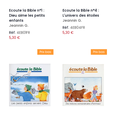
Ecoute la Bible n°1 :
Ecoute la Bible n°4 :
Dieu aime les petits
L'univers des étoiles
enfants
Jeannin G.
Jeannin G.
Réf.
4EB04FR
Réf.
4EB01FR
5,30
€
5,30
€
Prix bas
Prix bas