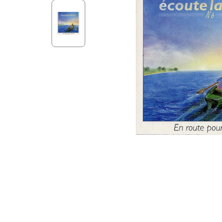
Aff
Nouveaux Testaments
+ de 15 ans
Pou
Évangiles
Pour
Autres extraits
Lan