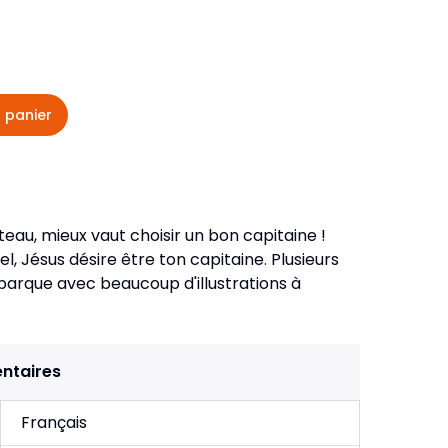
veautés -
Cours bibliques et jeux
ditions
Dépliants
iodiques
 panier
Langues étrangères
Livres, histoires
eau, mieux vaut choisir un bon capitaine !
el, Jésus désire être ton capitaine. Plusieurs
 barque avec beaucoup d'illustrations à
ntaires
Français