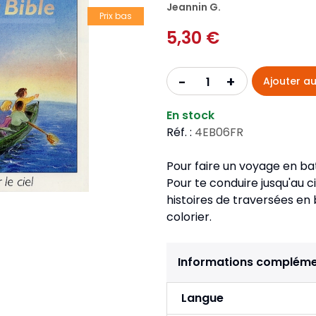
Pour la jeunesse
Jeannin G.
iches
Pour prendre des notes
Nou
Prix bas
Collection Fanilo
5,30 €
Langues étrangères
Réé
r la jeunesse
Langues étrangères
Collection Par la Main
Audio
Pér
 l'Afrique
+
-
Ajouter au
gues étrangères
En stock
Réf. :
4EB06FR
Pour faire un voyage en bat
Pour te conduire jusqu'au ci
histoires de traversées en
colorier.
Informations compléme
Langue