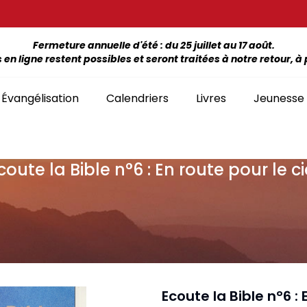
Fermeture annuelle d'été : du 25 juillet au 17 août.
 ligne restent possibles et seront traitées à notre retour, à p
Évangélisation
Calendriers
Livres
Jeunesse
coute la Bible n°6 : En route pour le ci
ÉTUDE DE LA BIBLE PAR LIVRE
La Bonne Semence
Bon
SÉLECTION
giles, NT, Bibles
SÉRIES
Séries Bible complète
emiers Prix)
Le Seigneur est
Cha
Premiers Prix
Collection Boules de neige
proche
liants
Séries Ancien Testament
Car
Malvoyants
Collection Ecoute la Bible
Texte biblique seul
endriers
Ebo
Séries Nouveau Testament
Audio
Mensuels
res et brochures
Collection Goutte d'eau
Ecoute la Bible n°6 : 
Lan
Classement par livre de la Bible