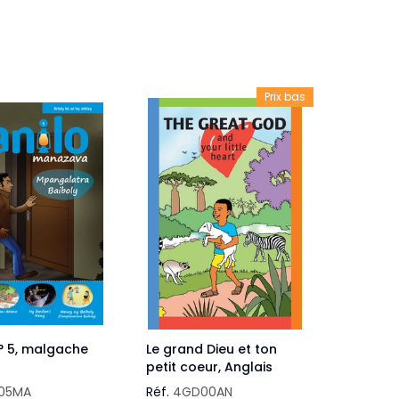
veautés -
Cours bibliques et jeux
ditions
Dépliants
iodiques
Prix bas
Langues étrangères
Livres, histoires
n° 5, malgache
Le grand Dieu et ton
petit coeur, Anglais
05MA
Réf.
4GD00AN