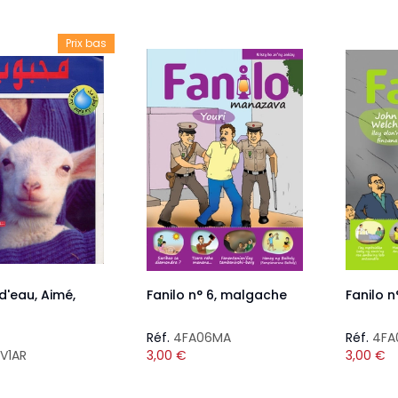
Prix bas
d'eau, Aimé,
Fanilo n° 6, malgache
Fanilo 
Réf.
4FA06MA
Réf.
4FA
V1AR
3,00
€
3,00
€