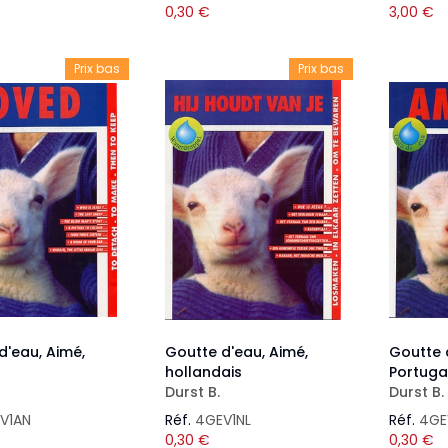
0,30
€
3,00
€
Prix bas
Prix bas
d'eau, Aimé,
Goutte d'eau, Aimé,
Goutte 
hollandais
Portuga
Durst B.
Durst B.
V1AN
Réf.
4GEV1NL
Réf.
4GE
0,30
€
0,30
€