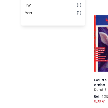
Twi
(
1
)
Yao
(
1
)
Goutte 
arabe
Durst B.
Réf.
4GE
0,30
€