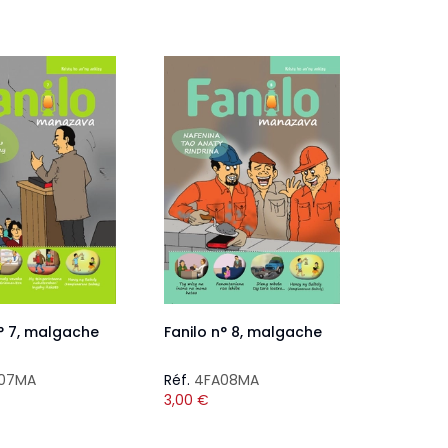
n° 7, malgache
Fanilo n° 8, malgache
07MA
Réf.
4FA08MA
3,00
€