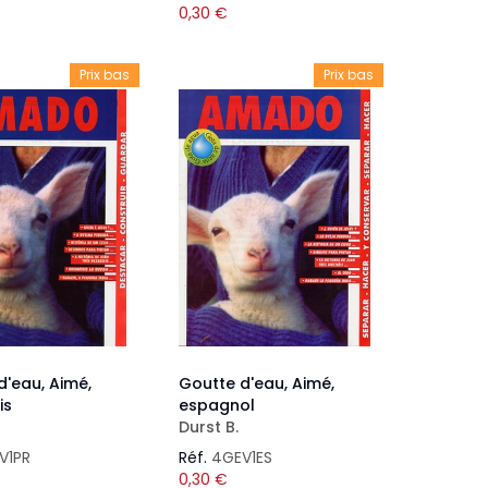
0,30
€
Prix bas
Prix bas
d'eau, Aimé,
Goutte d'eau, Aimé,
is
espagnol
Durst B.
V1PR
Réf.
4GEV1ES
0,30
€