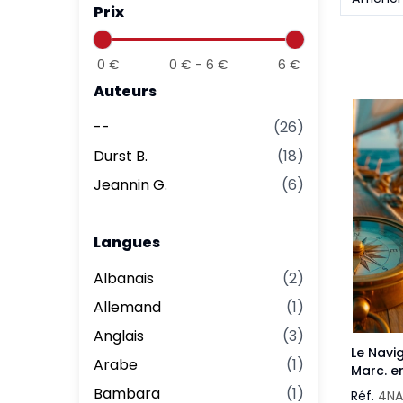
Prix
Aff
Nouveaux Testaments
+ de 15 ans
Pou
Évangiles
0
€
0
€ -
6
€
6
€
Pour
Auteurs
Autres extraits
Lan
--
(
26
)
Durst B.
(
18
)
Jeannin G.
(
6
)
Langues
Albanais
(
2
)
Allemand
(
1
)
Anglais
(
3
)
Le Navig
Arabe
(
1
)
Marc. e
Bambara
(
1
)
Réf.
4NA