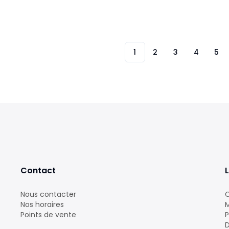
1
2
3
4
5
Contact
L
Nous contacter
C
Nos horaires
M
Points de vente
P
D