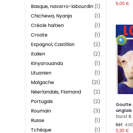
6,00
€
Basque, navarro-labourdin
(
1
)
Chichewa, Nyanja
(
1
)
Créole haïtien
(
1
)
Croate
(
1
)
Espagnol, Castillan
(
2
)
Italien
(
2
)
Kinyarouanda
(
1
)
Lituanien
(
1
)
Malgache
(
21
)
Néerlandais, Flamand
(
2
)
Portugais
(
2
)
Goutte 
Roumain
(
3
)
anglais
Durst B.
Russe
(
1
)
Réf.
4GE
Tchèque
(
1
)
0,30
€