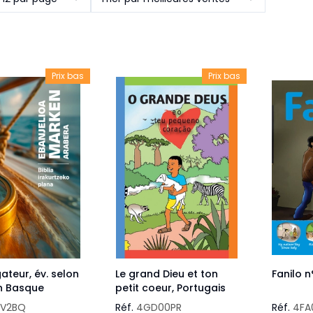
Pour la jeunesse
iches
Pour prendre des notes
Nou
Collection Fanilo
Langues étrangères
Réé
r la jeunesse
Langues étrangères
Collection Par la Main
Audio
Pér
 l'Afrique
Prix bas
Prix bas
gues étrangères
ateur, év. selon
Le grand Dieu et ton
Fanilo 
n Basque
petit coeur, Portugais
V2BQ
Réf.
4GD00PR
Réf.
4FA