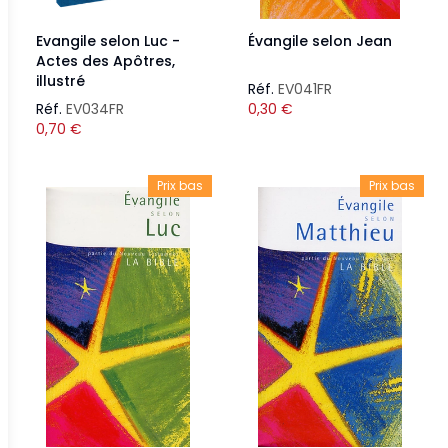
Evangile selon Luc -
Évangile selon Jean
Actes des Apôtres,
illustré
Réf.
EV041FR
Réf.
EV034FR
0,30
€
0,70
€
Prix bas
Prix bas