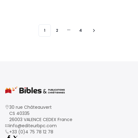
1
2
4
More pages
30 rue Châteauvert
CS 40335
26003 VALENCE CEDEX France
info@editeurbpc.com
+33 (0)4 75 78 12 78