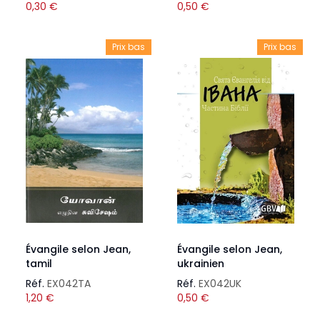
0,30
€
0,50
€
Prix bas
Prix bas
Évangile selon Jean,
Évangile selon Jean,
tamil
ukrainien
Réf.
EX042TA
Réf.
EX042UK
1,20
€
0,50
€