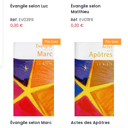
Évangile selon Luc
Évangile selon
Matthieu
Réf.
EV031FR
Réf.
EV011FR
0,30
€
0,30
€
Prix bas
Prix bas
Évangile selon Marc
Actes des Apôtres