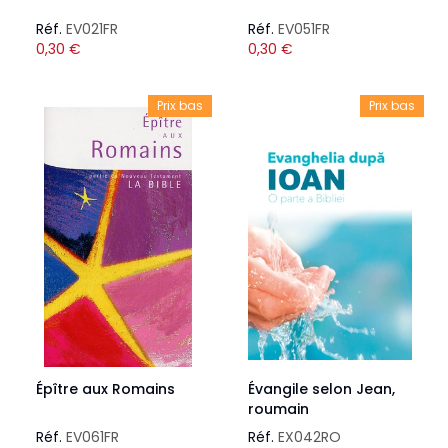
Réf.
EV021FR
Réf.
EV051FR
0,30
€
0,30
€
Prix bas
Prix bas
Épître aux Romains
Évangile selon Jean,
roumain
Réf.
EV061FR
Réf.
EX042RO