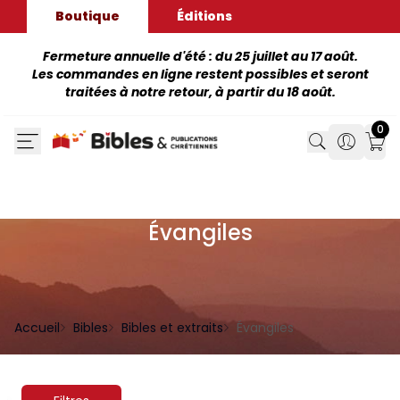
Boutique
Éditions
Fermeture annuelle d'été : du 25 juillet au 17 août.
Les commandes en ligne restent possibles et seront
traitées à notre retour, à partir du 18 août.
0
Search
Search
Mon
Évangiles
Accueil
Bibles
Bibles et extraits
Évangiles