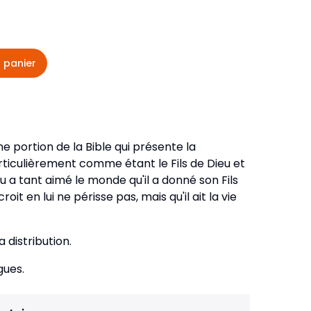
veautés -
Cours bibliques et jeux
ditions
Dépliants
iodiques
 panier
Langues étrangères
Livres, histoires
ne portion de la Bible qui présente la
ticulièrement comme étant le Fils de Dieu et
eu a tant aimé le monde qu'il a donné son Fils
oit en lui ne périsse pas, mais qu'il ait la vie
a distribution.
gues.