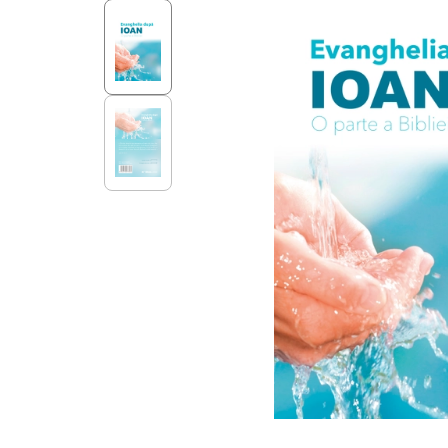
Aff
Nouveaux Testaments
+ de 15 ans
Pou
Évangiles
Pour
Autres extraits
Lan