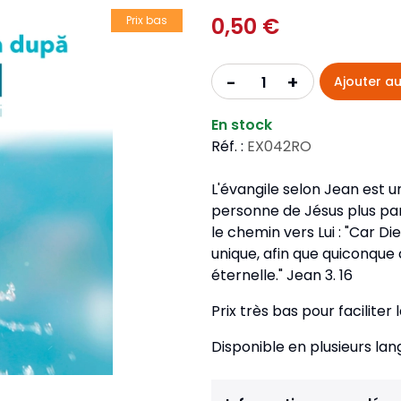
Pour la jeunesse
iches
Pour prendre des notes
0,50 €
Nou
Prix bas
Collection Fanilo
Langues étrangères
Réé
r la jeunesse
Langues étrangères
Collection Par la Main
Audio
Pér
+
-
Ajouter au
 l'Afrique
gues étrangères
En stock
Réf. :
EX042RO
L'évangile selon Jean est u
personne de Jésus plus par
le chemin vers Lui : "Car Di
unique, afin que quiconque cr
éternelle." Jean 3. 16
Prix très bas pour faciliter l
Disponible en plusieurs lan