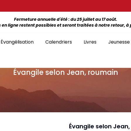
Fermeture annuelle d'été : du 25 juillet au 17 août.
 ligne restent possibles et seront traitées à notre retour, à p
Évangélisation
Calendriers
Livres
Jeunesse
Évangile selon Jean, roumain
ÉTUDE DE LA BIBLE PAR LIVRE
La Bonne Semence
Bon
SÉLECTION
giles, NT, Bibles
SÉRIES
Séries Bible complète
emiers Prix)
Le Seigneur est
Cha
Premiers Prix
Collection Boules de neige
proche
liants
Séries Ancien Testament
Car
Malvoyants
Collection Ecoute la Bible
Texte biblique seul
endriers
Ebo
Séries Nouveau Testament
Audio
Mensuels
res et brochures
Collection Goutte d'eau
Évangile selon Jean
Lan
Classement par livre de la Bible