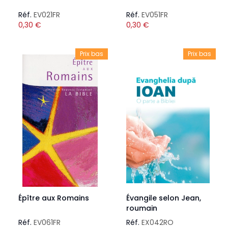
Réf.
EV021FR
Réf.
EV051FR
0,30
€
0,30
€
Prix bas
Prix bas
Épître aux Romains
Évangile selon Jean,
roumain
Réf.
EV061FR
Réf.
EX042RO