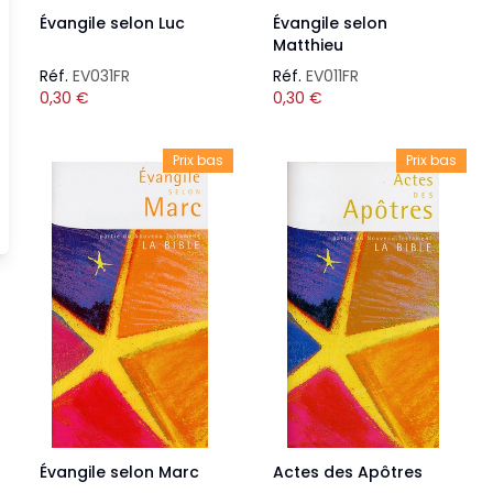
Évangile selon Luc
Évangile selon
Matthieu
Réf.
EV031FR
Réf.
EV011FR
0,30
€
0,30
€
Prix bas
Prix bas
Évangile selon Marc
Actes des Apôtres