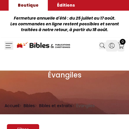
Boutique
Éditions
Fermeture annuelle d'été : du 25 juillet au 17 août.
Les commandes en ligne restent possibles et seront
traitées à notre retour, à partir du 18 août.
0
Search
Search
Mon
Évangiles
Accueil
Bibles
Bibles et extraits
Évangiles