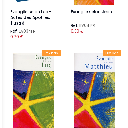
Evangile selon Luc -
Évangile selon Jean
Actes des Apôtres,
illustré
Réf.
EV041FR
Réf.
EV034FR
0,30
€
0,70
€
Prix bas
Prix bas