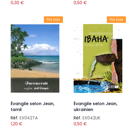
0,30
€
0,50
€
Prix bas
Prix bas
Évangile selon Jean,
Évangile selon Jean,
tamil
ukrainien
Réf.
EX042TA
Réf.
EX042UK
1,20
€
0,50
€