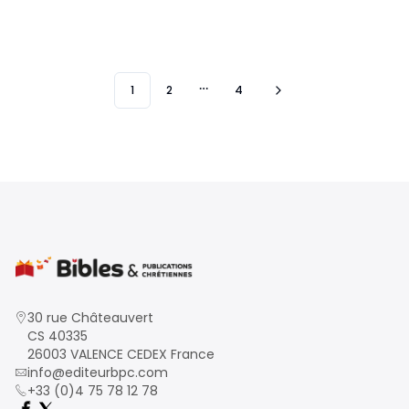
1
2
4
More pages
30 rue Châteauvert
CS 40335
26003 VALENCE CEDEX France
info@editeurbpc.com
+33 (0)4 75 78 12 78