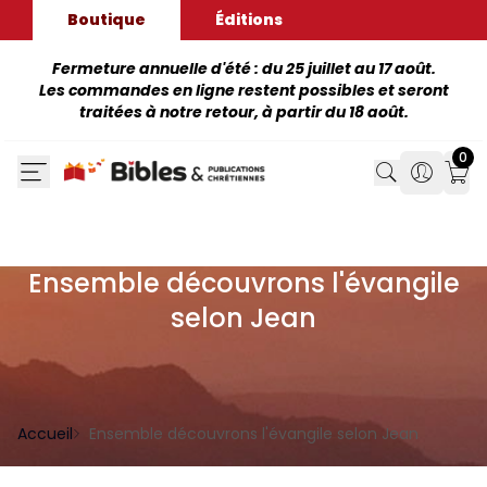
Boutique
Éditions
Fermeture annuelle d'été : du 25 juillet au 17 août.
Les commandes en ligne restent possibles et seront
traitées à notre retour, à partir du 18 août.
0
Search
Search
Mon
Ensemble découvrons l'évangile
selon Jean
Accueil
Ensemble découvrons l'évangile selon Jean