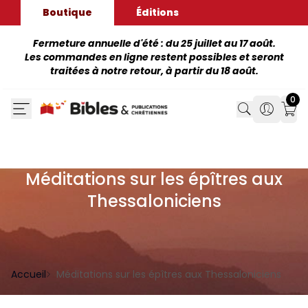
Boutique
Éditions
Fermeture annuelle d'été : du 25 juillet au 17 août.
Les commandes en ligne restent possibles et seront
traitées à notre retour, à partir du 18 août.
0
Search
Search
Mon
Méditations sur les épîtres aux
Thessaloniciens
Accueil
Méditations sur les épîtres aux Thessaloniciens