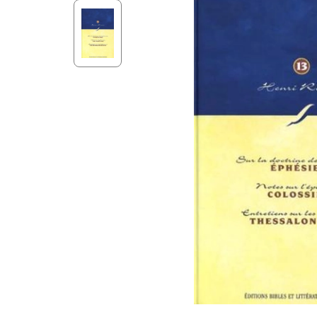
Aff
Nouveaux Testaments
+ de 15 ans
Pou
Évangiles
Pour
Autres extraits
Lan