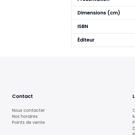
Dimensions (cm)
ISBN
Éditeur
Contact
L
Nous contacter
C
Nos horaires
M
Points de vente
P
D
P