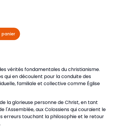
veautés -
Cours bibliques et jeux
ditions
Dépliants
iodiques
 panier
Langues étrangères
Livres, histoires
des vérités fondamentales du christianisme.
 qui en découlent pour la conduite des
iduelle, familiale et collective comme Église
de la glorieuse personne de Christ, en tant
e l'Assemblée, aux Colossiens qui couraient le
es erreurs touchant la philosophie et le retour
.