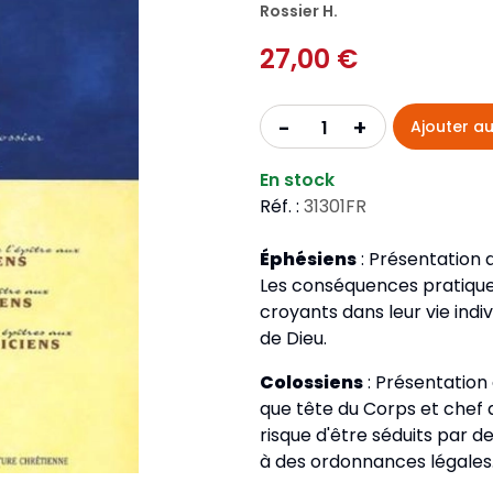
Pour la jeunesse
Rossier H.
iches
Pour prendre des notes
Nou
Collection Fanilo
27,00 €
Langues étrangères
Réé
r la jeunesse
Langues étrangères
Collection Par la Main
Audio
Pér
 l'Afrique
+
-
Ajouter au
gues étrangères
En stock
Réf. :
31301FR
Éphésiens
: Présentation 
Les conséquences pratiques
croyants dans leur vie indiv
de Dieu.
Colossiens
: Présentation 
que tête du Corps et chef d
risque d'être séduits par d
à des ordonnances légales