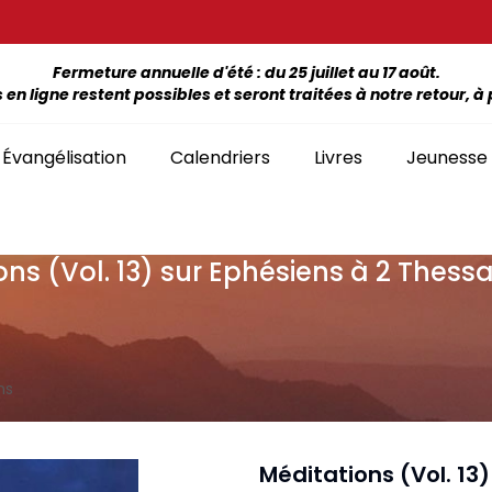
Fermeture annuelle d'été : du 25 juillet au 17 août.
 ligne restent possibles et seront traitées à notre retour, à p
Évangélisation
Calendriers
Livres
Jeunesse
ns (Vol. 13) sur Ephésiens à 2 Thess
ÉTUDE DE LA BIBLE PAR LIVRE
La Bonne Semence
Bon
SÉLECTION
giles, NT, Bibles
SÉRIES
Séries Bible complète
emiers Prix)
Le Seigneur est
Cha
Premiers Prix
Collection Boules de neige
proche
liants
Séries Ancien Testament
Car
ns
Malvoyants
Collection Ecoute la Bible
Texte biblique seul
endriers
Ebo
Séries Nouveau Testament
Audio
Mensuels
res et brochures
Collection Goutte d'eau
Méditations (Vol. 13
Lan
Classement par livre de la Bible