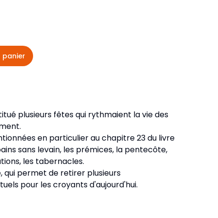
veautés -
Cours bibliques et jeux
ditions
Dépliants
iodiques
 panier
Langues étrangères
Livres, histoires
stitué plusieurs fêtes qui rythmaient la vie des
ament.
ionnées en particulier au chapitre 23 du livre
 pains sans levain, les prémices, la pentecôte,
tions, les tabernacles.
, qui permet de retirer plusieurs
uels pour les croyants d'aujourd'hui.