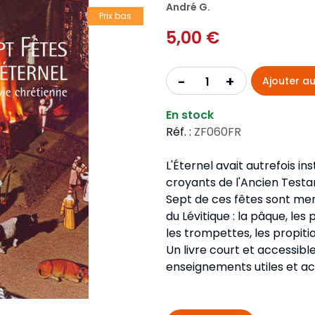
Pour la jeunesse
André G.
iches
Pour prendre des notes
Nou
Prix bas
Collection Fanilo
5,00 €
Langues étrangères
Réé
r la jeunesse
Langues étrangères
Collection Par la Main
Audio
Pér
 l'Afrique
+
-
Ajouter au
gues étrangères
En stock
Réf. :
ZF060FR
L'Éternel avait autrefois in
croyants de l'Ancien Test
Sept de ces fêtes sont ment
du Lévitique : la pâque, les
les trompettes, les propitia
Un livre court et accessible
enseignements utiles et act