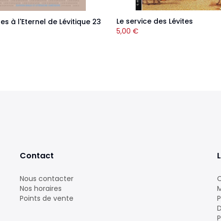
Le service des Lévites
tes à l'Eternel de Lévitique 23
5,00
€
Contact
L
Nous contacter
C
Nos horaires
M
Points de vente
P
D
P