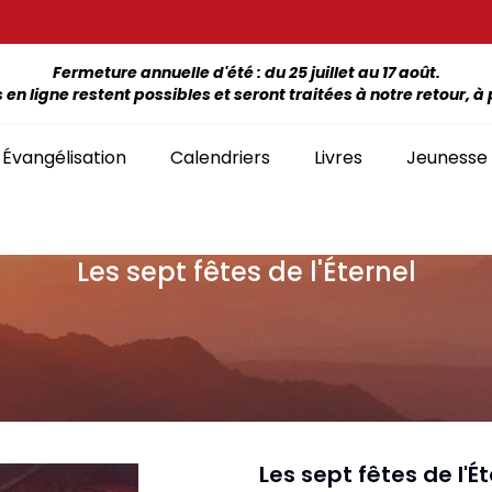
Fermeture annuelle d'été : du 25 juillet au 17 août.
 ligne restent possibles et seront traitées à notre retour, à p
Évangélisation
Calendriers
Livres
Jeunesse
Les sept fêtes de l'Éternel
ÉTUDE DE LA BIBLE PAR LIVRE
La Bonne Semence
Bon
SÉLECTION
giles, NT, Bibles
SÉRIES
Séries Bible complète
emiers Prix)
Le Seigneur est
Cha
Premiers Prix
Collection Boules de neige
proche
liants
Séries Ancien Testament
Car
Malvoyants
Collection Ecoute la Bible
Texte biblique seul
endriers
Ebo
Séries Nouveau Testament
Audio
Mensuels
res et brochures
Collection Goutte d'eau
Les sept fêtes de l'É
Lan
Classement par livre de la Bible