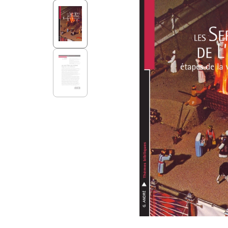
Aff
Nouveaux Testaments
+ de 15 ans
Pou
Évangiles
Pour
Autres extraits
Lan