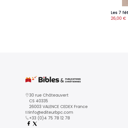
Les 7 fê
26,00
€
30 rue Châteauvert
CS 40335
26003 VALENCE CEDEX France
info@editeurbpc.com
+33 (0)4 75 78 12 78