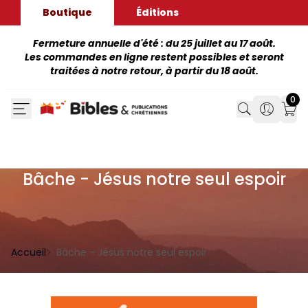
Boutique
Éditions
Fermeture annuelle d'été : du 25 juillet au 17 août.
Les commandes en ligne restent possibles et seront
traitées à notre retour, à partir du 18 août.
0
Search
Search
Mon
Bâche - Jésus notre seul espoir
Accueil
Bâche - Jésus notre seul espoir