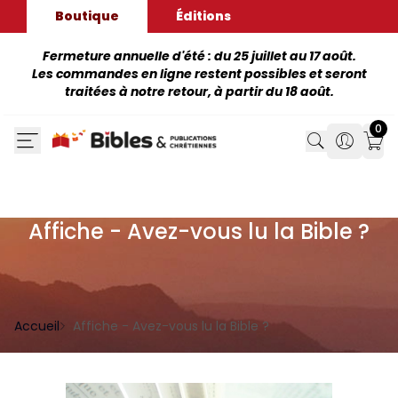
Boutique
Éditions
Fermeture annuelle d'été : du 25 juillet au 17 août.
Les commandes en ligne restent possibles et seront
traitées à notre retour, à partir du 18 août.
0
Search
Search
Mon
Affiche - Avez-vous lu la Bible ?
Accueil
Affiche - Avez-vous lu la Bible ?