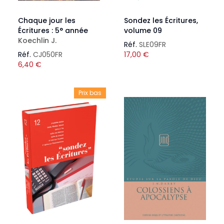
Chaque jour les
Sondez les Écritures,
Écritures : 5° année
volume 09
Koechlin J.
Réf.
SLE09FR
Réf.
CJ050FR
17,00
€
6,40
€
Prix bas