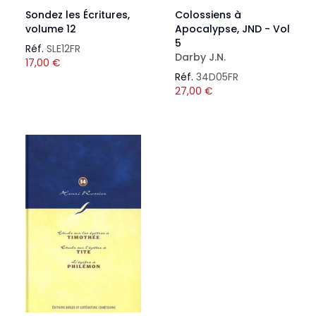
Sondez les Écritures,
Colossiens à
volume 12
Apocalypse, JND - Vol
5
Réf.
SLE12FR
Darby J.N.
17,00
€
Réf.
34D05FR
27,00
€