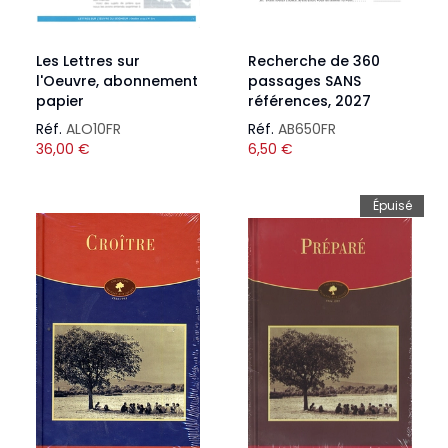
Les Lettres sur
Recherche de 360
l'Oeuvre, abonnement
passages SANS
papier
références, 2027
Réf.
ALO10FR
Réf.
AB650FR
36,00
€
6,50
€
Épuisé