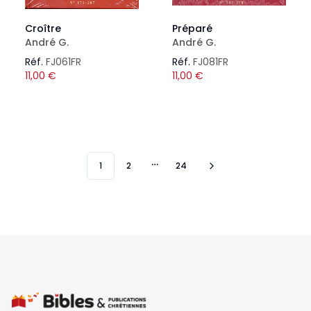
Croître
Préparé
André G.
André G.
Réf.
FJ061FR
Réf.
FJ081FR
11,00
€
11,00
€
1
2
24
More pages