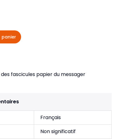
veautés -
Cours bibliques et jeux
ditions
Dépliants
iodiques
 panier
Langues étrangères
Livres, histoires
 des fascicules papier du messager
ntaires
Français
Non significatif