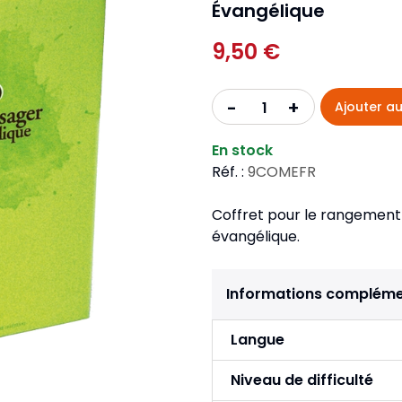
Pour la jeunesse
Évangélique
iches
Pour prendre des notes
Nou
Collection Fanilo
Langues étrangères
Réé
9,50 €
r la jeunesse
Langues étrangères
Collection Par la Main
Audio
Pér
 l'Afrique
+
-
Ajouter au
gues étrangères
En stock
Réf. :
9COMEFR
Coffret pour le rangement
évangélique.
Informations compléme
Langue
Niveau de difficulté