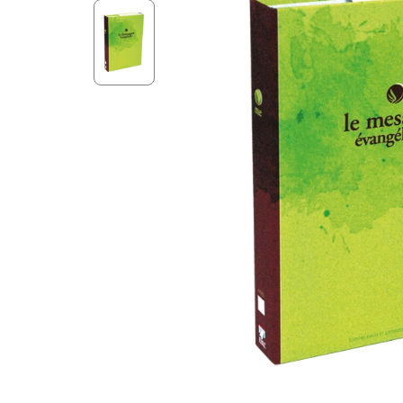
Aff
Nouveaux Testaments
+ de 15 ans
Pou
Évangiles
Pour
Autres extraits
Lan