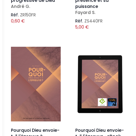
progressive de Dieu
présence et sa
André G.
puissance
Fayard S.
Réf.
ZR150FR
0,60
€
Réf.
ZS440FR
5,00
€
Pourquoi Dieu envoie-
Pourquoi Dieu envoie-