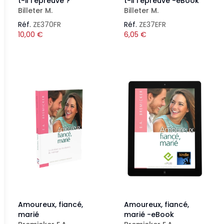
t-il l'épreuve ?
t-il l'épreuve -eBook
Billeter M.
Billeter M.
Réf.
ZE370FR
Réf.
ZE37EFR
10,00
€
6,05
€
Amoureux, fiancé,
Amoureux, fiancé,
marié
marié -eBook