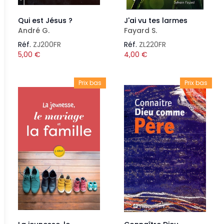
Qui est Jésus ?
J'ai vu tes larmes
André G.
Fayard S.
Réf.
ZJ200FR
Réf.
ZL220FR
5,00
€
4,00
€
Prix bas
Prix bas