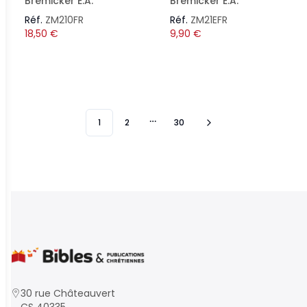
Bremicker E.A.
Bremicker E.A.
Réf.
ZM210FR
Réf.
ZM21EFR
18,50
€
9,90
€
1
2
30
More pages
30 rue Châteauvert