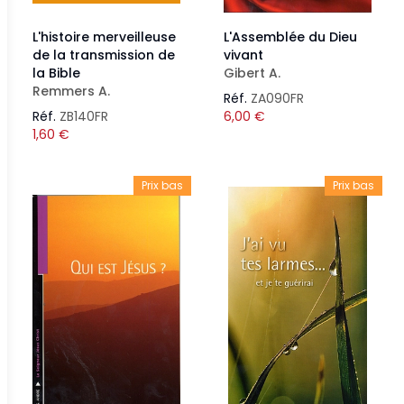
L'histoire merveilleuse
L'Assemblée du Dieu
de la transmission de
vivant
la Bible
Gibert A.
Remmers A.
Réf.
ZA090FR
Réf.
ZB140FR
6,00
€
1,60
€
Prix bas
Prix bas