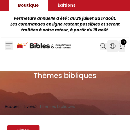
Boutique
Éditions
Fermeture annuelle d'été : du 25 juillet au 17 août.
Les commandes en ligne restent possibles et seront
traitées à notre retour, à partir du 18 août.
0
Search
Search
Mon
Thèmes bibliques
Accueil
Livres
Thèmes bibliques