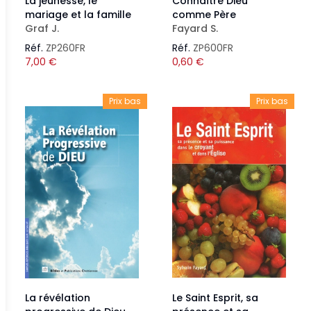
La jeunesse, le
Connaître Dieu
mariage et la famille
comme Père
Graf J.
Fayard S.
Réf.
ZP260FR
Réf.
ZP600FR
7,00
€
0,60
€
Prix bas
Prix bas
La révélation
Le Saint Esprit, sa