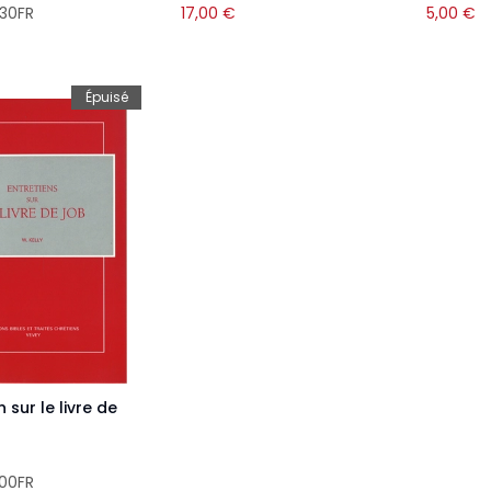
30FR
17,00
€
5,00
€
Épuisé
n sur le livre de
00FR