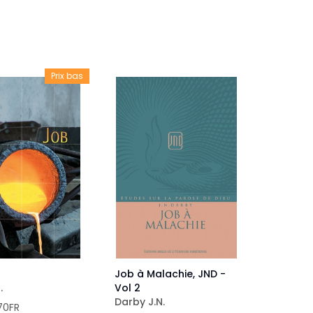
veautés -
Cours bibliques et jeux
ditions
Dépliants
iodiques
Prix bas
Langues étrangères
Livres, histoires
Job à Malachie, JND -
.
Vol 2
Darby J.N.
70FR