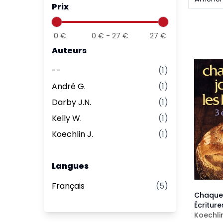
Prix
Aff
Nouveaux Testaments
+ de 15 ans
Pou
Évangiles
0
€
0
€ -
27
€
27
€
Pour
Auteurs
Autres extraits
Lan
--
(
1
)
André G.
(
1
)
Darby J.N.
(
1
)
Kelly W.
(
1
)
Koechlin J.
(
1
)
Langues
Français
(
5
)
Chaque 
Écriture
Koechlin