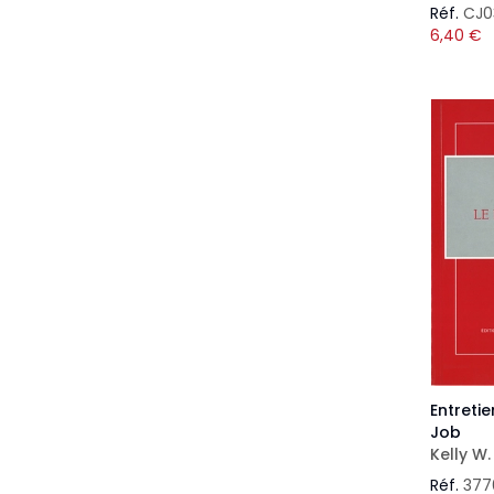
Réf.
CJ0
6,40
€
Entretie
Job
Kelly W.
Réf.
377