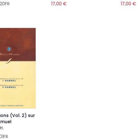
20FR
17,00
€
17,00
€
ons (Vol. 2) sur
Samuel
H.
01FR