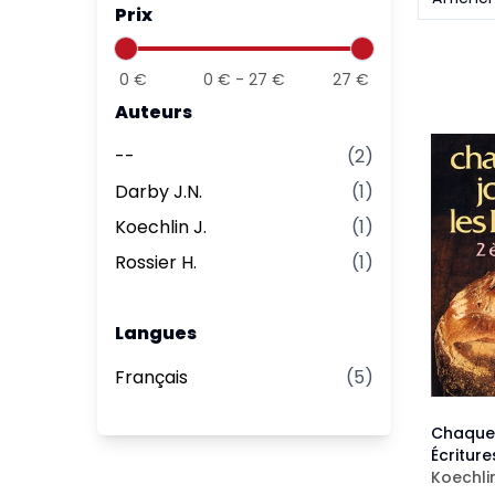
Prix
Aff
Nouveaux Testaments
+ de 15 ans
Pou
Évangiles
0
€
0
€ -
27
€
27
€
Pour
Auteurs
Autres extraits
Lan
--
(
2
)
Darby J.N.
(
1
)
Koechlin J.
(
1
)
Rossier H.
(
1
)
Langues
Français
(
5
)
Chaque 
Écriture
Koechlin