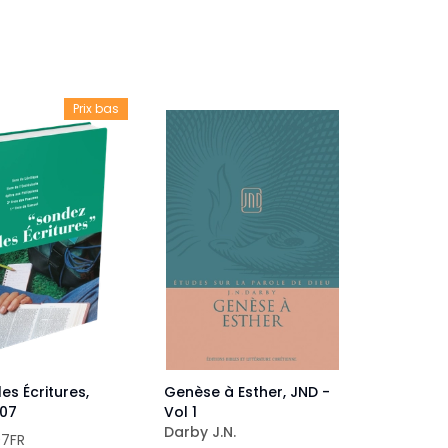
veautés -
Cours bibliques et jeux
ditions
Dépliants
iodiques
Prix bas
Langues étrangères
Livres, histoires
es Écritures,
Genèse à Esther, JND -
 07
Vol 1
Darby J.N.
07FR