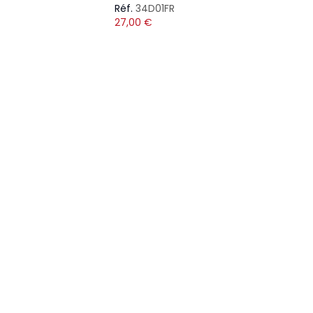
Réf.
34D01FR
27,00
€