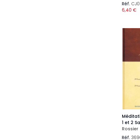
Réf.
CJ0
6,40
€
Méditati
1 et 2 
Rossier 
Réf.
369