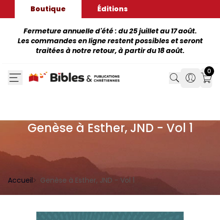
Boutique
Éditions
Fermeture annuelle d'été : du 25 juillet au 17 août.
Les commandes en ligne restent possibles et seront
traitées à notre retour, à partir du 18 août.
0
Search
Search
Mon
Genèse à Esther, JND - Vol 1
Accueil
Genèse à Esther, JND - Vol 1