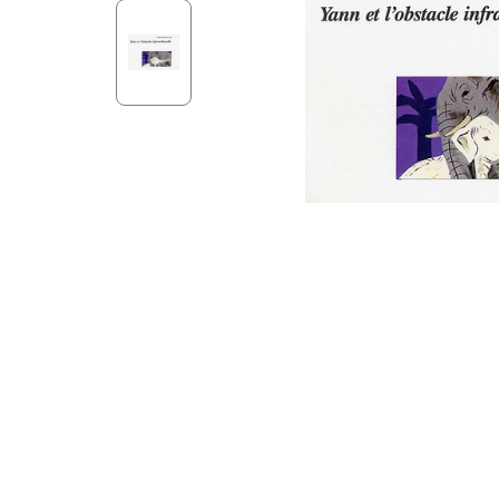
Aff
Nouveaux Testaments
+ de 15 ans
Pou
Évangiles
Pour
Autres extraits
Lan