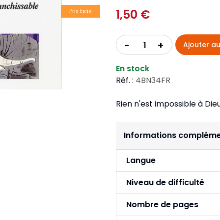
Pour la jeunesse
iches
Pour prendre des notes
1,50 €
Nou
Prix bas
Collection Fanilo
Langues étrangères
Réé
r la jeunesse
Langues étrangères
Collection Par la Main
Audio
Pér
+
-
Ajouter au
 l'Afrique
gues étrangères
En stock
Réf. :
4BN34FR
Rien n'est impossible à Dieu
Informations compléme
Langue
Niveau de difficulté
Nombre de pages