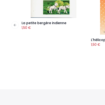
La petite bergère indienne
Previous slide
1,50
€
L'hélico
1,50
€