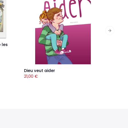
Next slid
 les
Dieu veut aider
21,00
€