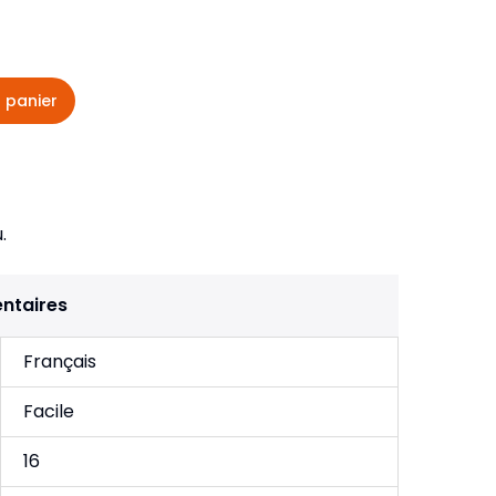
veautés -
Cours bibliques et jeux
ditions
Dépliants
iodiques
 panier
Langues étrangères
Livres, histoires
.
ntaires
Français
Facile
16