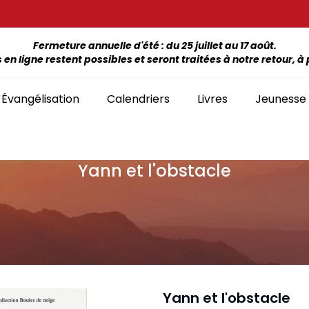
Fermeture annuelle d'été : du 25 juillet au 17 août.
 ligne restent possibles et seront traitées à notre retour, à p
Évangélisation
Calendriers
Livres
Jeunesse
Yann et l'obstacle
ÉTUDE DE LA BIBLE PAR LIVRE
La Bonne Semence
Bon
SÉLECTION
giles, NT, Bibles
SÉRIES
Séries Bible complète
emiers Prix)
Le Seigneur est
Cha
Premiers Prix
Collection Boules de neige
proche
liants
Séries Ancien Testament
Car
Malvoyants
Collection Ecoute la Bible
Texte biblique seul
endriers
Ebo
Séries Nouveau Testament
Audio
Mensuels
res et brochures
Collection Goutte d'eau
Yann et l'obstacle
Lan
Classement par livre de la Bible