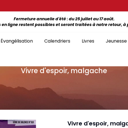
Fermeture annuelle d'été : du 25 juillet au 17 août.
 ligne restent possibles et seront traitées à notre retour, à p
Évangélisation
Calendriers
Livres
Jeunesse
Vivre d'espoir, malgache
ÉTUDE DE LA BIBLE PAR LIVRE
La Bonne Semence
Bon
SÉLECTION
giles, NT, Bibles
SÉRIES
Séries Bible complète
emiers Prix)
Le Seigneur est
Cha
Premiers Prix
Collection Boules de neige
proche
liants
Séries Ancien Testament
Car
Malvoyants
Collection Ecoute la Bible
Texte biblique seul
endriers
Ebo
Séries Nouveau Testament
Audio
Mensuels
res et brochures
Collection Goutte d'eau
Vivre d'espoir, mal
Lan
Classement par livre de la Bible