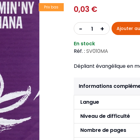
Pour la jeunesse
iches
Pour prendre des notes
0,03 €
Nou
Prix bas
Collection Fanilo
Langues étrangères
Réé
r la jeunesse
Langues étrangères
Collection Par la Main
Audio
Pér
+
-
Ajouter au
 l'Afrique
gues étrangères
En stock
Réf. :
SV010MA
Dépliant évangélique en m
Informations compléme
Langue
Niveau de difficulté
Nombre de pages