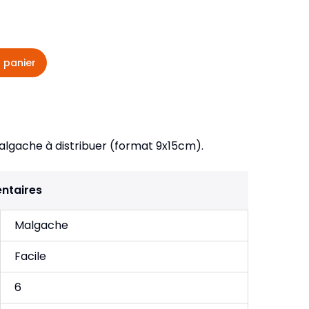
veautés -
Cours bibliques et jeux
ditions
Dépliants
iodiques
 panier
Langues étrangères
Livres, histoires
algache à distribuer (format 9x15cm).
ntaires
Malgache
Facile
6