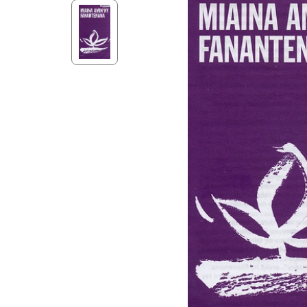
Aff
Nouveaux Testaments
+ de 15 ans
Pou
Évangiles
Pour
Autres extraits
Lan