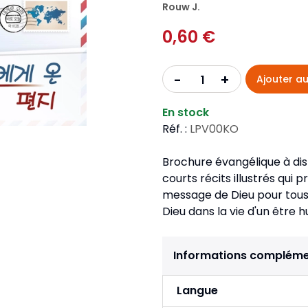
Pour la jeunesse
Rouw J.
iches
Pour prendre des notes
Nou
Collection Fanilo
0,60 €
Langues étrangères
Réé
r la jeunesse
Langues étrangères
Collection Par la Main
Audio
Pér
 l'Afrique
+
-
Ajouter au
gues étrangères
En stock
Réf. :
LPV00KO
Brochure évangélique à di
courts récits illustrés qu
message de Dieu pour tous 
Dieu dans la vie d'un être 
Informations compléme
Langue