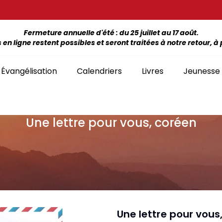
Fermeture annuelle d'été : du 25 juillet au 17 août.
 ligne restent possibles et seront traitées à notre retour, à p
Évangélisation
Calendriers
Livres
Jeunesse
Une lettre pour vous, coréen
ÉTUDE DE LA BIBLE PAR LIVRE
La Bonne Semence
Bon
SÉLECTION
giles, NT, Bibles
SÉRIES
Séries Bible complète
emiers Prix)
Le Seigneur est
Cha
Premiers Prix
Collection Boules de neige
proche
liants
Séries Ancien Testament
Car
Malvoyants
Collection Ecoute la Bible
Texte biblique seul
endriers
Ebo
Séries Nouveau Testament
Audio
Mensuels
res et brochures
Collection Goutte d'eau
Une lettre pour vous
Lan
Classement par livre de la Bible