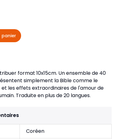
veautés -
Cours bibliques et jeux
ditions
Dépliants
iodiques
 panier
Langues étrangères
Livres, histoires
stribuer format 10x15cm. Un ensemble de 40
i présentent simplement la Bible comme le
et les effets extraordinaires de l'amour de
humain. Traduite en plus de 20 langues.
ntaires
Coréen