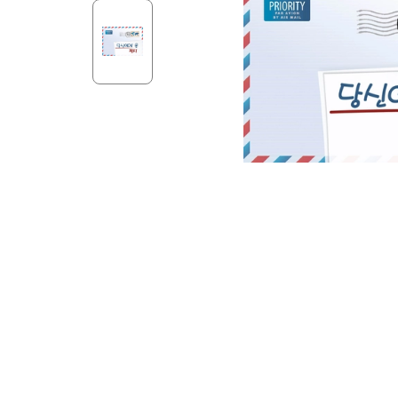
Aff
Nouveaux Testaments
+ de 15 ans
Pou
Évangiles
Pour
Autres extraits
Lan