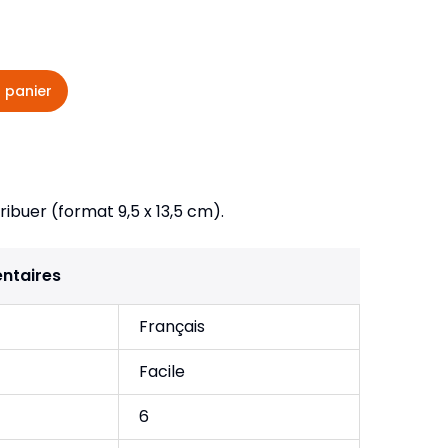
veautés -
Cours bibliques et jeux
ditions
Dépliants
iodiques
 panier
Langues étrangères
Livres, histoires
ribuer (format 9,5 x 13,5 cm).
ntaires
Français
Facile
6