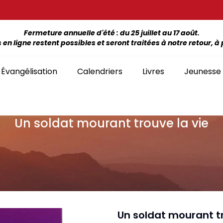
Fermeture annuelle d'été : du 25 juillet au 17 août.
 ligne restent possibles et seront traitées à notre retour, à p
Évangélisation
Calendriers
Livres
Jeunesse
Un soldat mourant trouve la vie
ÉTUDE DE LA BIBLE PAR LIVRE
La Bonne Semence
Bon
SÉLECTION
giles, NT, Bibles
SÉRIES
Séries Bible complète
emiers Prix)
Le Seigneur est
Cha
Premiers Prix
Collection Boules de neige
proche
liants
Séries Ancien Testament
Car
Malvoyants
Collection Ecoute la Bible
Texte biblique seul
endriers
Ebo
Séries Nouveau Testament
Audio
Mensuels
res et brochures
Collection Goutte d'eau
Un soldat mourant tr
Lan
Classement par livre de la Bible