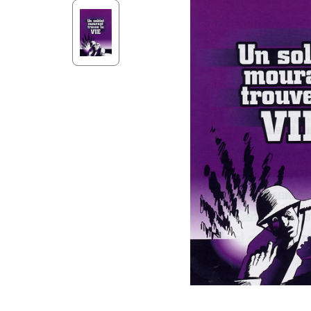
Aff
Nouveaux Testaments
+ de 15 ans
Pou
Évangiles
Pour
Autres extraits
Lan