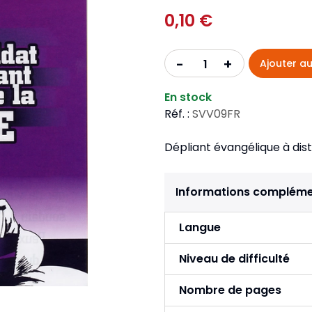
Pour la jeunesse
iches
Pour prendre des notes
0,10 €
Nou
Collection Fanilo
Langues étrangères
Réé
r la jeunesse
Langues étrangères
Collection Par la Main
Audio
Pér
+
-
Ajouter au
 l'Afrique
gues étrangères
En stock
Réf. :
SVV09FR
Dépliant évangélique à dist
Informations compléme
Langue
Niveau de difficulté
Nombre de pages