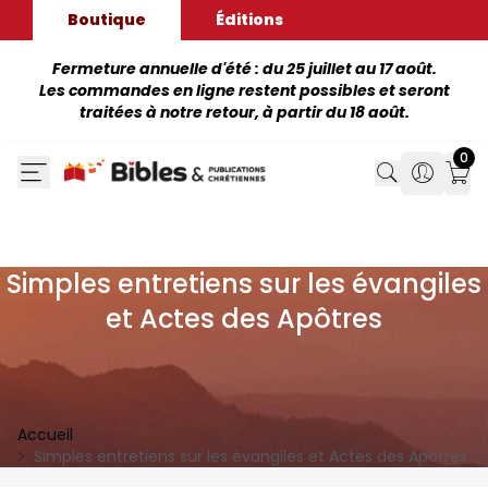
Boutique
Éditions
Fermeture annuelle d'été : du 25 juillet au 17 août.
Les commandes en ligne restent possibles et seront
traitées à notre retour, à partir du 18 août.
0
Search
Search
Mon
Simples entretiens sur les évangiles
et Actes des Apôtres
Accueil
Simples entretiens sur les évangiles et Actes des Apôtres