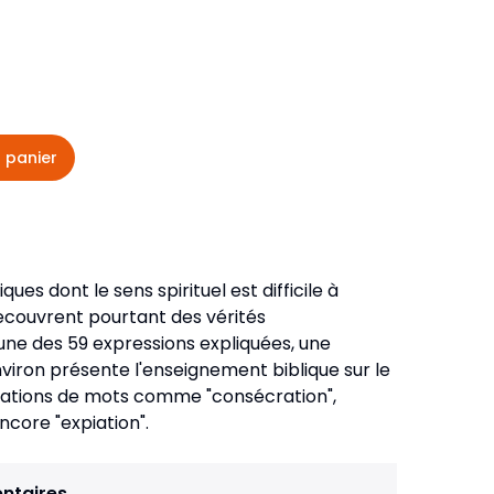
veautés -
Cours bibliques et jeux
ditions
Dépliants
iodiques
Langues étrangères
 panier
Livres, histoires
ues dont le sens spirituel est difficile à
recouvrent pourtant des vérités
ne des 59 expressions expliquées, une
iron présente l'enseignement biblique sur le
lications de mots comme "consécration",
encore "expiation".
ntaires