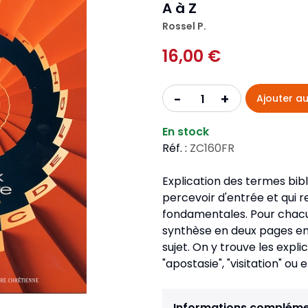
Pour la jeunesse
A à Z
iches
Pour prendre des notes
Nou
Collection Fanilo
Rossel P.
Langues étrangères
Réé
r la jeunesse
Langues étrangères
16,00 €
Collection Par la Main
Audio
Pér
 l'Afrique
gues étrangères
+
-
Ajouter au
En stock
Réf. :
ZC160FR
Explication des termes bibliq
percevoir d'entrée et qui 
fondamentales. Pour chacu
synthèse en deux pages env
sujet. On y trouve les exp
"apostasie", "visitation" ou 
Informations compléme