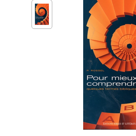
Aff
Nouveaux Testaments
+ de 15 ans
Pou
Évangiles
Pour
Autres extraits
Lan