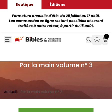
Boutique
Éditions
Fermeture annuelle d'été : du 25 juillet au 17 août.
Les commandes en ligne restent possibles et seront
traitées à notre retour, à partir du 18 août.
0
Search
Search
Mon
Par la main volume n° 3
Accueil
Par la main volume n° 3