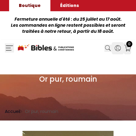
Boutique
Éditions
Fermeture annuelle d'été : du 25 juillet au 17 août.
Les commandes en ligne restent possibles et seront
traitées à notre retour, à partir du 18 août.
0
Search
Search
Mon
Or pur, roumain
Accueil
Or pur, roumain