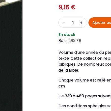
Pour la jeunesse
iches
Pour prendre des notes
9,15 €
Nou
Collection Fanilo
Langues étrangères
Réé
r la jeunesse
Langues étrangères
Collection Par la Main
Audio
Pér
+
-
Ajouter au
 l'Afrique
gues étrangères
En stock
Réf. :
19131FR
Volume d'une année du pér
texte. Cette collection rep
bibliques. De nombreux com
de la Bible.
Chaque volume est relié en p
cm.
De 330 à 480 pages suivant
Des conditions spéciales s