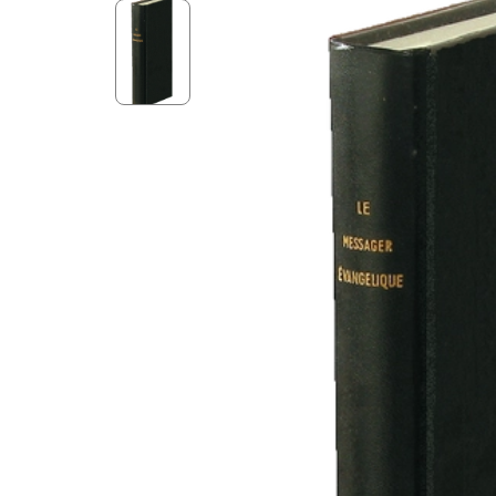
Aff
Nouveaux Testaments
+ de 15 ans
Pou
Évangiles
Pour
Autres extraits
Lan