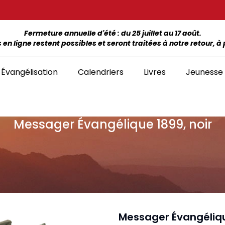
Fermeture annuelle d'été : du 25 juillet au 17 août.
 ligne restent possibles et seront traitées à notre retour, à p
Évangélisation
Calendriers
Livres
Jeunesse
Messager Évangélique 1899, noir
ÉTUDE DE LA BIBLE PAR LIVRE
La Bonne Semence
Bon
SÉLECTION
giles, NT, Bibles
SÉRIES
Séries Bible complète
emiers Prix)
Le Seigneur est
Cha
Premiers Prix
Collection Boules de neige
proche
liants
Séries Ancien Testament
Car
Malvoyants
Collection Ecoute la Bible
Texte biblique seul
endriers
Ebo
Séries Nouveau Testament
Audio
Mensuels
res et brochures
Collection Goutte d'eau
Messager Évangéliqu
Lan
Classement par livre de la Bible