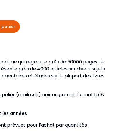
veautés -
Cours bibliques et jeux
ditions
Dépliants
iodiques
 panier
Langues étrangères
Livres, histoires
iodique qui regroupe près de 50000 pages de
résente prés de 4000 articles sur divers sujets
mentaires et études sur la plupart des livres
élior (simili cuir) noir ou grenat, format 11x18
 les années.
ont prévues pour l'achat par quantités.