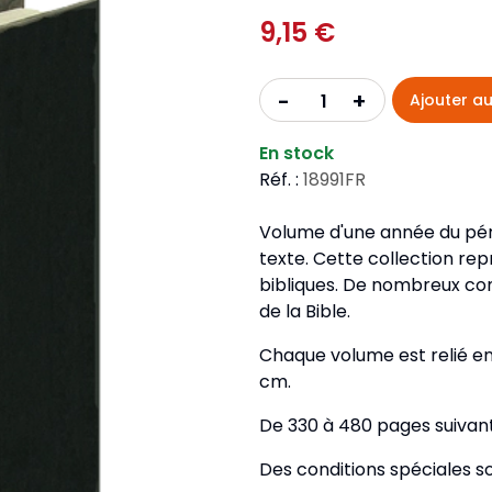
Pour la jeunesse
iches
Pour prendre des notes
9,15 €
Nou
Collection Fanilo
Langues étrangères
Réé
r la jeunesse
Langues étrangères
Collection Par la Main
Audio
Pér
+
-
Ajouter au
 l'Afrique
gues étrangères
En stock
Réf. :
18991FR
Volume d'une année du pér
texte. Cette collection rep
bibliques. De nombreux com
de la Bible.
Chaque volume est relié en p
cm.
De 330 à 480 pages suivant
Des conditions spéciales s