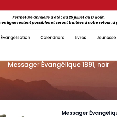
Fermeture annuelle d'été : du 25 juillet au 17 août.
 ligne restent possibles et seront traitées à notre retour, à p
Évangélisation
Calendriers
Livres
Jeunesse
Messager Évangélique 1891, noir
ÉTUDE DE LA BIBLE PAR LIVRE
La Bonne Semence
Bon
SÉLECTION
giles, NT, Bibles
SÉRIES
Séries Bible complète
emiers Prix)
Le Seigneur est
Cha
Premiers Prix
Collection Boules de neige
proche
liants
Séries Ancien Testament
Car
Malvoyants
Collection Ecoute la Bible
Texte biblique seul
endriers
Ebo
Séries Nouveau Testament
Audio
Mensuels
res et brochures
Collection Goutte d'eau
Messager Évangélique
Lan
Classement par livre de la Bible