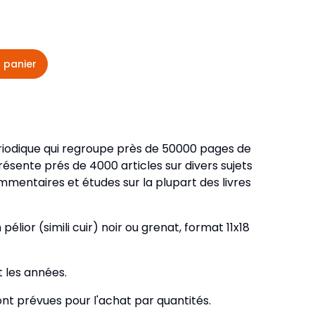
veautés -
Cours bibliques et jeux
ditions
Dépliants
iodiques
 panier
Langues étrangères
Livres, histoires
iodique qui regroupe près de 50000 pages de
résente prés de 4000 articles sur divers sujets
mentaires et études sur la plupart des livres
élior (simili cuir) noir ou grenat, format 11x18
 les années.
ont prévues pour l'achat par quantités.