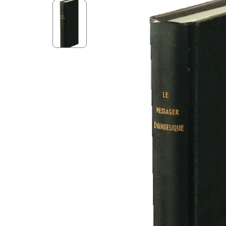
Aff
Nouveaux Testaments
+ de 15 ans
Pou
Évangiles
Pour
Autres extraits
Lan