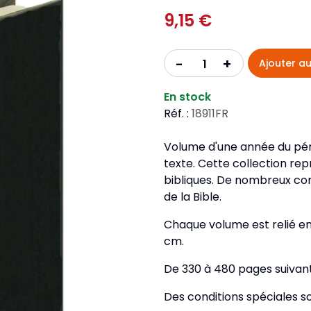
Pour la jeunesse
iches
Pour prendre des notes
9,15 €
Nou
Collection Fanilo
Langues étrangères
Réé
r la jeunesse
Langues étrangères
Collection Par la Main
Audio
Pér
+
-
Ajouter au
 l'Afrique
gues étrangères
En stock
Réf. :
18911FR
Volume d'une année du pér
texte. Cette collection rep
bibliques. De nombreux com
de la Bible.
Chaque volume est relié en p
cm.
De 330 à 480 pages suivant
Des conditions spéciales s