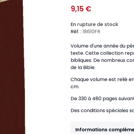
Pour la jeunesse
iches
Pour prendre des notes
9,15 €
Nou
Collection Fanilo
Langues étrangères
Réé
r la jeunesse
Langues étrangères
Collection Par la Main
En rupture de stock
Audio
Pér
 l'Afrique
Réf. :
18610FR
gues étrangères
Volume d'une année du pér
texte. Cette collection rep
bibliques. De nombreux com
de la Bible.
Chaque volume est relié en p
cm.
De 330 à 480 pages suivant
Des conditions spéciales s
Informations compléme