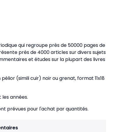
veautés -
Cours bibliques et jeux
ditions
Dépliants
iodiques
Langues étrangères
iodique qui regroupe près de 50000 pages de
résente prés de 4000 articles sur divers sujets
Livres, histoires
mentaires et études sur la plupart des livres
élior (simili cuir) noir ou grenat, format 11x18
 les années.
ont prévues pour l'achat par quantités.
ntaires