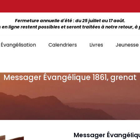
Fermeture annuelle d'été : du 25 juillet au 17 août.
 ligne restent possibles et seront traitées à notre retour, à p
Évangélisation
Calendriers
Livres
Jeunesse
Messager Évangélique 1861, grenat
ÉTUDE DE LA BIBLE PAR LIVRE
La Bonne Semence
Bon
SÉLECTION
giles, NT, Bibles
SÉRIES
Séries Bible complète
emiers Prix)
Le Seigneur est
Cha
Premiers Prix
Collection Boules de neige
proche
liants
Séries Ancien Testament
Car
Malvoyants
Collection Ecoute la Bible
Texte biblique seul
endriers
Ebo
Séries Nouveau Testament
Audio
Mensuels
res et brochures
Collection Goutte d'eau
Messager Évangéliqu
Lan
Classement par livre de la Bible