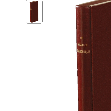
Aff
Nouveaux Testaments
+ de 15 ans
Pou
Évangiles
Pour
Autres extraits
Lan