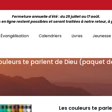
Fermeture annuelle d'été : du 25 juillet au 17 août.
 ligne restent possibles et seront traitées à notre retour, à p
Évangélisation
Calendriers
Livres
Jeunesse
ouleurs te parlent de Dieu (paquet d
ÉTUDE DE LA BIBLE PAR LIVRE
La Bonne Semence
Bon
SÉLECTION
giles, NT, Bibles
SÉRIES
Séries Bible complète
emiers Prix)
Le Seigneur est
Cha
Premiers Prix
Collection Boules de neige
proche
liants
Séries Ancien Testament
Car
Malvoyants
Collection Ecoute la Bible
Texte biblique seul
endriers
Ebo
Séries Nouveau Testament
Audio
Mensuels
res et brochures
Collection Goutte d'eau
Les couleurs te parl
Lan
Classement par livre de la Bible