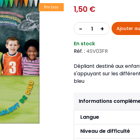
Pour la jeunesse
iches
Pour prendre des notes
1,50 €
Nou
Prix bas
Collection Fanilo
Langues étrangères
Réé
r la jeunesse
Langues étrangères
Collection Par la Main
Audio
Pér
+
-
Ajouter au
 l'Afrique
gues étrangères
En stock
Réf. :
4SV03FR
Dépliant destiné aux enfant
s'appuyant sur les différent
bleu
Informations compléme
Langue
Niveau de difficulté