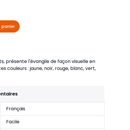
veautés -
Cours bibliques et jeux
ditions
Dépliants
iodiques
 panier
Langues étrangères
Livres, histoires
s, présente l'évangile de façon visuelle en
es couleurs : jaune, noir, rouge, blanc, vert,
ntaires
Français
Facile