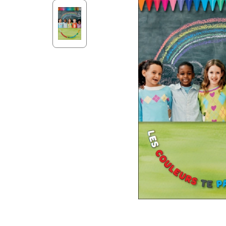
Aff
Nouveaux Testaments
+ de 15 ans
Pou
Évangiles
Pour
Autres extraits
Lan