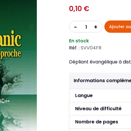
Pour la jeunesse
iches
Pour prendre des notes
0,10 €
Nou
Collection Fanilo
Langues étrangères
Réé
r la jeunesse
Langues étrangères
Collection Par la Main
Audio
Pér
+
-
Ajouter au
 l'Afrique
gues étrangères
En stock
Réf. :
SVV04FR
Dépliant évangélique à dist
Informations compléme
Langue
Niveau de difficulté
Nombre de pages