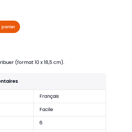
veautés -
Cours bibliques et jeux
ditions
Dépliants
iodiques
 panier
Langues étrangères
Livres, histoires
ribuer (format 10 x 18,5 cm).
ntaires
Français
Facile
6