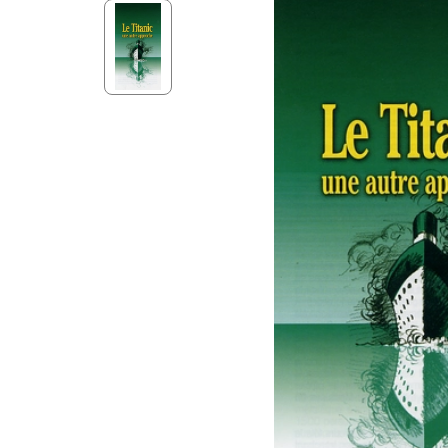
Aff
Nouveaux Testaments
+ de 15 ans
Pou
Évangiles
Pour
Autres extraits
Lan