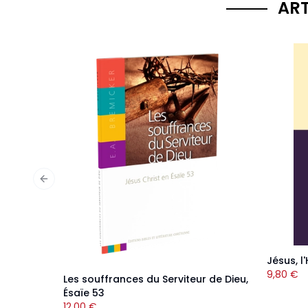
ART
Previous slide
Jésus, 
9,80
€
Les souffrances du Serviteur de Dieu,
Ésaïe 53
12,00
€