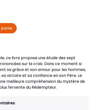
veautés -
Cours bibliques et jeux
ditions
Dépliants
iodiques
 panier
Langues étrangères
Livres, histoires
ble, ce livre propose une étude des sept
prononcées sur la croix. Dans ce moment si
lent sa grâce et son amour pour les hommes,
 sa victoire et sa confiance en son Père. Le
à une meilleure compréhension du mystère de
n plus fervente du Rédempteur.
ntaires