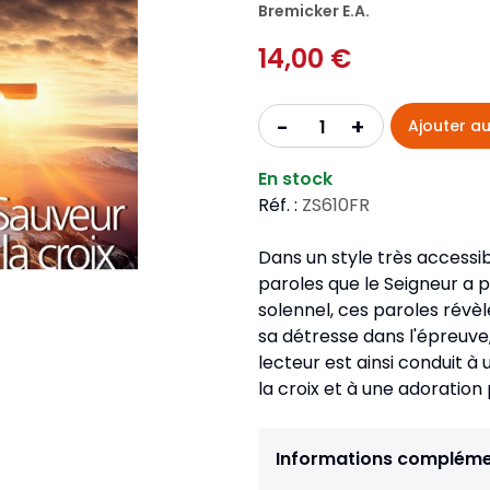
Pour la jeunesse
Bremicker E.A.
iches
Pour prendre des notes
Nou
Collection Fanilo
14,00 €
Langues étrangères
Réé
r la jeunesse
Langues étrangères
Collection Par la Main
Audio
Pér
 l'Afrique
+
-
Ajouter au
gues étrangères
En stock
Réf. :
ZS610FR
Dans un style très accessi
paroles que le Seigneur a 
solennel, ces paroles révè
sa détresse dans l'épreuve,
lecteur est ainsi conduit 
la croix et à une adoratio
Informations compléme