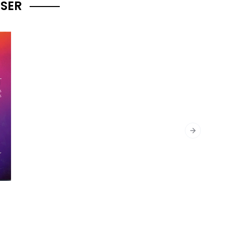
SSER
Next slid