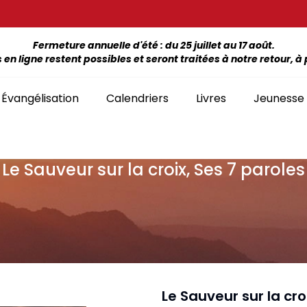
Fermeture annuelle d'été : du 25 juillet au 17 août.
 ligne restent possibles et seront traitées à notre retour, à p
Évangélisation
Calendriers
Livres
Jeunesse
Le Sauveur sur la croix, Ses 7 paroles
ÉTUDE DE LA BIBLE PAR LIVRE
La Bonne Semence
Bon
SÉLECTION
giles, NT, Bibles
SÉRIES
Séries Bible complète
emiers Prix)
Le Seigneur est
Cha
Premiers Prix
Collection Boules de neige
proche
liants
Séries Ancien Testament
Car
Malvoyants
Collection Ecoute la Bible
Texte biblique seul
endriers
Ebo
Séries Nouveau Testament
Audio
Mensuels
res et brochures
Collection Goutte d'eau
Le Sauveur sur la cro
Lan
Classement par livre de la Bible