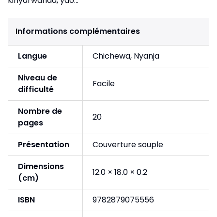
kinyarwanda, yao...
Informations complémentaires
Langue
Chichewa, Nyanja
Niveau de
Facile
difficulté
Nombre de
20
pages
Présentation
Couverture souple
Dimensions
12.0 × 18.0 × 0.2
(cm)
ISBN
9782879075556