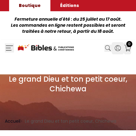
Boutique
Éditions
Fermeture annuelle d'été : du 25 juillet au 17 août.
Les commandes en ligne restent possibles et seront
traitées à notre retour, à partir du 18 août.
0
Search
Search
Mon
Le grand Dieu et ton petit coeur,
Chichewa
Accueil
Le grand Dieu et ton petit coeur, Chichewa