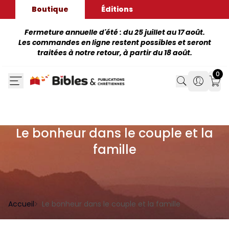
Boutique
Éditions
Fermeture annuelle d'été : du 25 juillet au 17 août.
Les commandes en ligne restent possibles et seront
traitées à notre retour, à partir du 18 août.
0
Search
Search
Mon
Le bonheur dans le couple et la
famille
Accueil
Le bonheur dans le couple et la famille