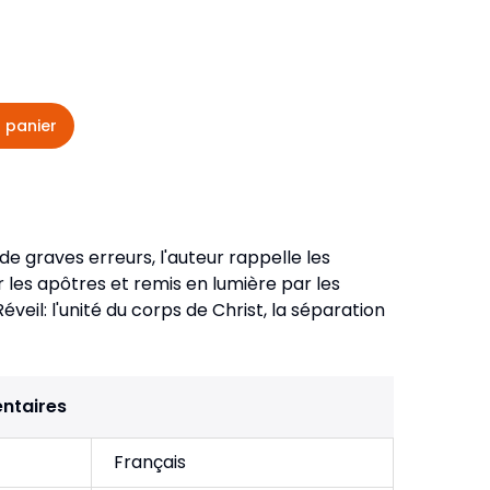
veautés -
Cours bibliques et jeux
ditions
Dépliants
iodiques
 panier
Langues étrangères
Livres, histoires
de graves erreurs, l'auteur rappelle les
les apôtres et remis en lumière par les
eil: l'unité du corps de Christ, la séparation
ntaires
Français