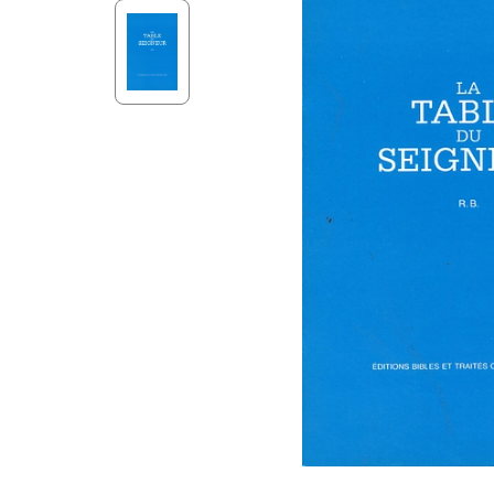
Aff
Nouveaux Testaments
+ de 15 ans
Pou
Évangiles
Pour
Autres extraits
Lan