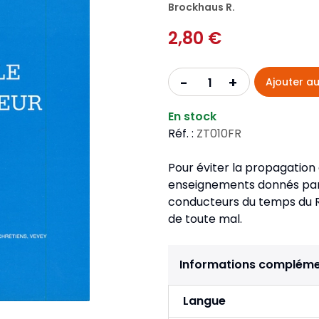
Pour la jeunesse
Brockhaus R.
iches
Pour prendre des notes
Nou
Collection Fanilo
2,80 €
Langues étrangères
Réé
r la jeunesse
Langues étrangères
Collection Par la Main
Audio
Pér
 l'Afrique
+
-
Ajouter au
gues étrangères
En stock
Réf. :
ZT010FR
Pour éviter la propagation 
enseignements donnés par 
conducteurs du temps du Rév
de toute mal.
Informations compléme
Langue