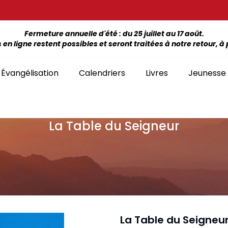
Fermeture annuelle d'été : du 25 juillet au 17 août.
 ligne restent possibles et seront traitées à notre retour, à p
Évangélisation
Calendriers
Livres
Jeunesse
La Table du Seigneur
ÉTUDE DE LA BIBLE PAR LIVRE
La Bonne Semence
Bon
SÉLECTION
giles, NT, Bibles
SÉRIES
Séries Bible complète
emiers Prix)
Le Seigneur est
Cha
Premiers Prix
Collection Boules de neige
proche
liants
Séries Ancien Testament
Car
Malvoyants
Collection Ecoute la Bible
Texte biblique seul
endriers
Ebo
Séries Nouveau Testament
Audio
Mensuels
res et brochures
Collection Goutte d'eau
La Table du Seigneu
Lan
Classement par livre de la Bible