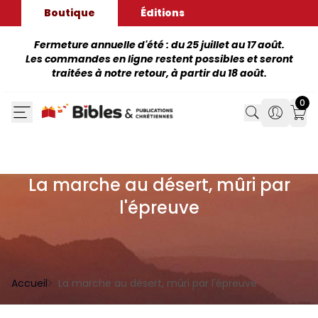
Boutique
Éditions
Fermeture annuelle d'été : du 25 juillet au 17 août.
Les commandes en ligne restent possibles et seront
traitées à notre retour, à partir du 18 août.
0
Search
Search
Mon
La marche au désert, mûri par
l'épreuve
Accueil
La marche au désert, mûri par l'épreuve