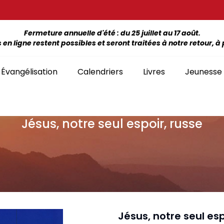
Fermeture annuelle d'été : du 25 juillet au 17 août.
 ligne restent possibles et seront traitées à notre retour, à p
Évangélisation
Calendriers
Livres
Jeunesse
Jésus, notre seul espoir, russe
ÉTUDE DE LA BIBLE PAR LIVRE
La Bonne Semence
Bon
SÉLECTION
giles, NT, Bibles
SÉRIES
Séries Bible complète
emiers Prix)
Le Seigneur est
Cha
Premiers Prix
Collection Boules de neige
proche
liants
Séries Ancien Testament
Car
Malvoyants
Collection Ecoute la Bible
Texte biblique seul
endriers
Ebo
Séries Nouveau Testament
Audio
Mensuels
res et brochures
Collection Goutte d'eau
Jésus, notre seul esp
Lan
Classement par livre de la Bible