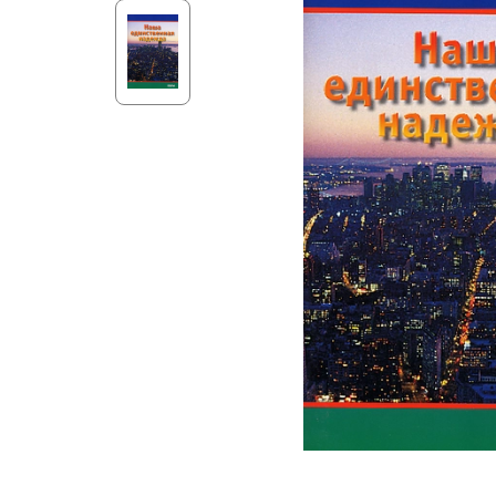
Aff
Nouveaux Testaments
+ de 15 ans
Pou
Évangiles
Pour
Autres extraits
Lan