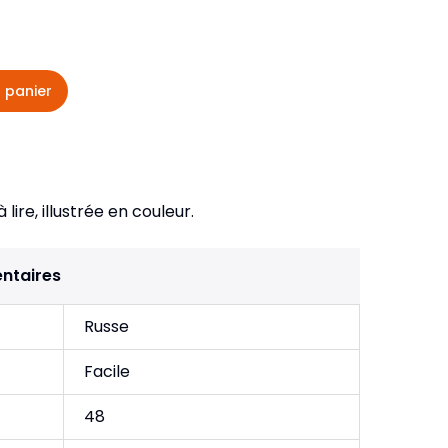
veautés -
Cours bibliques et jeux
ditions
Dépliants
iodiques
 panier
Langues étrangères
Livres, histoires
lire, illustrée en couleur.
ntaires
Russe
Facile
48