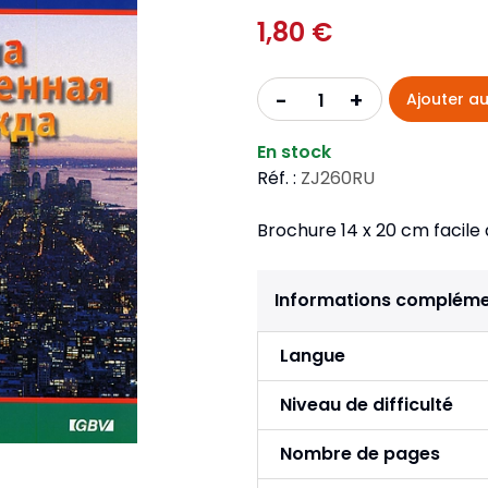
Pour la jeunesse
iches
Pour prendre des notes
1,80 €
Nou
Collection Fanilo
Langues étrangères
Réé
r la jeunesse
Langues étrangères
Collection Par la Main
Audio
Pér
+
-
Ajouter au
 l'Afrique
gues étrangères
En stock
Réf. :
ZJ260RU
Brochure 14 x 20 cm facile à 
Informations compléme
Langue
Niveau de difficulté
Nombre de pages