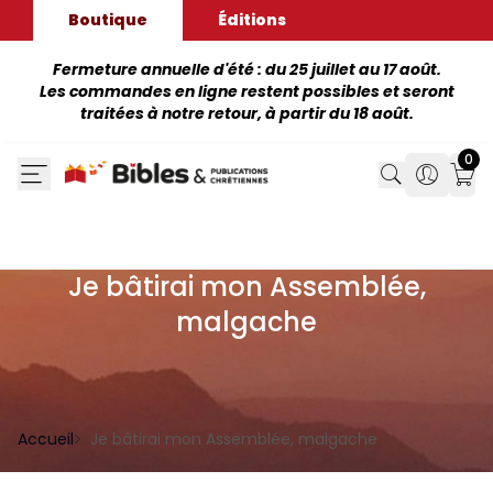
Boutique
Éditions
Fermeture annuelle d'été : du 25 juillet au 17 août.
Les commandes en ligne restent possibles et seront
traitées à notre retour, à partir du 18 août.
0
Search
Search
Mon
Je bâtirai mon Assemblée,
malgache
Accueil
Je bâtirai mon Assemblée, malgache