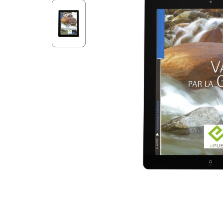
Aff
Nouveaux Testaments
+ de 15 ans
Pou
Évangiles
Pour
Autres extraits
Lan