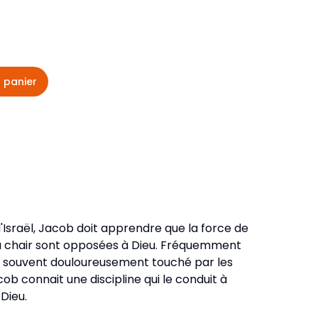
veautés -
Cours bibliques et jeux
ditions
Dépliants
iodiques
 panier
Langues étrangères
Livres, histoires
'Israël, Jacob doit apprendre que la force de
la chair sont opposées à Dieu. Fréquemment
, souvent douloureusement touché par les
cob connait une discipline qui le conduit à
Dieu.