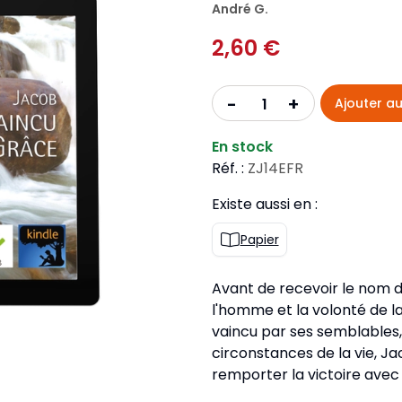
Pour la jeunesse
André G.
iches
Pour prendre des notes
Nou
Collection Fanilo
2,60 €
Langues étrangères
Réé
r la jeunesse
Langues étrangères
Collection Par la Main
Audio
Pér
 l'Afrique
+
-
Ajouter au
gues étrangères
En stock
Réf. :
ZJ14EFR
Existe aussi en :
Papier
Avant de recevoir le nom d
l'homme et la volonté de 
vaincu par ses semblables
circonstances de la vie, Ja
remporter la victoire avec 