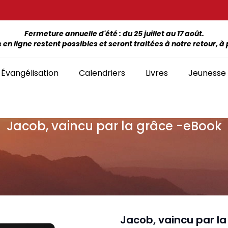
Fermeture annuelle d'été : du 25 juillet au 17 août.
 ligne restent possibles et seront traitées à notre retour, à p
Évangélisation
Calendriers
Livres
Jeunesse
Jacob, vaincu par la grâce -eBook
ÉTUDE DE LA BIBLE PAR LIVRE
La Bonne Semence
Bon
SÉLECTION
giles, NT, Bibles
SÉRIES
Séries Bible complète
emiers Prix)
Le Seigneur est
Cha
Premiers Prix
Collection Boules de neige
proche
liants
Séries Ancien Testament
Car
Malvoyants
Collection Ecoute la Bible
Texte biblique seul
endriers
Ebo
Séries Nouveau Testament
Audio
Mensuels
res et brochures
Collection Goutte d'eau
Jacob, vaincu par l
Lan
Classement par livre de la Bible