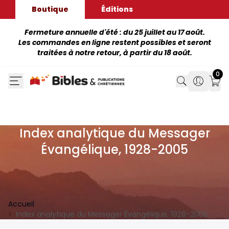
Boutique
Éditions
Fermeture annuelle d'été : du 25 juillet au 17 août.
Les commandes en ligne restent possibles et seront
traitées à notre retour, à partir du 18 août.
0
Search
Search
Mon
Index analytique du Messager
Évangélique, 1928-2005
Accueil
Index analytique du Messager Évangélique, 1928-2005