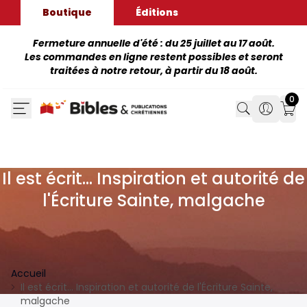
Boutique
Éditions
Fermeture annuelle d'été : du 25 juillet au 17 août.
Les commandes en ligne restent possibles et seront
traitées à notre retour, à partir du 18 août.
0
Search
Search
Mon
Il est écrit… Inspiration et autorité de
l'Écriture Sainte, malgache
Accueil
Il est écrit… Inspiration et autorité de l'Écriture Sainte,
malgache