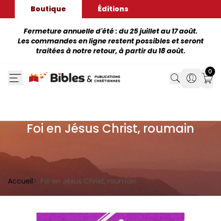
Boutique
Éditions
Fermeture annuelle d'été : du 25 juillet au 17 août.
Les commandes en ligne restent possibles et seront
traitées à notre retour, à partir du 18 août.
0
Search
Search
Mon
Foi en Jésus Christ, roumain
Accueil
Foi en Jésus Christ, roumain