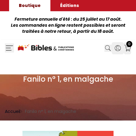
Boutique
Éditions
Fermeture annuelle d'été : du 25 juillet au 17 août.
Les commandes en ligne restent possibles et seront
traitées à notre retour, à partir du 18 août.
0
Search
Search
Mon
Fanilo n° 1, en malgache
Accueil
Fanilo n° 1, en malgache