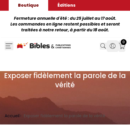
Boutique
Éditions
Fermeture annuelle d'été : du 25 juillet au 17 août.
Les commandes en ligne restent possibles et seront
traitées à notre retour, à partir du 18 août.
0
Search
Search
Mon
Exposer fidèlement la parole de la
vérité
Accueil
Exposer fidèlement la parole de la vérité