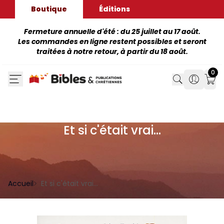
Boutique
Éditions
Fermeture annuelle d'été : du 25 juillet au 17 août.
Les commandes en ligne restent possibles et seront
traitées à notre retour, à partir du 18 août.
0
Search
Search
Mon
Et si c'était vrai...
Accueil
Et si c'était vrai...