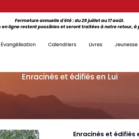
Fermeture annuelle d'été : du 25 juillet au 17 août.
 ligne restent possibles et seront traitées à notre retour, à p
Évangélisation
Calendriers
Livres
Jeunesse
Enracinés et édifiés en Lui
ÉTUDE DE LA BIBLE PAR LIVRE
La Bonne Semence
Bon
SÉLECTION
giles, NT, Bibles
SÉRIES
Séries Bible complète
emiers Prix)
Le Seigneur est
Cha
Premiers Prix
Collection Boules de neige
proche
liants
Séries Ancien Testament
Car
Malvoyants
Collection Ecoute la Bible
Texte biblique seul
endriers
Ebo
Séries Nouveau Testament
Audio
Mensuels
res et brochures
Collection Goutte d'eau
Enracinés et édifiés 
Lan
Classement par livre de la Bible