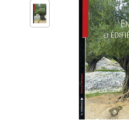
Aff
Nouveaux Testaments
+ de 15 ans
Pou
Évangiles
Pour
Autres extraits
Lan