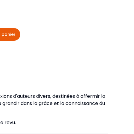
veautés -
Cours bibliques et jeux
ditions
Dépliants
iodiques
 panier
Langues étrangères
Livres, histoires
xions d'auteurs divers, destinées à affermir la
r à grandir dans la grâce et la connaissance du
e revu.