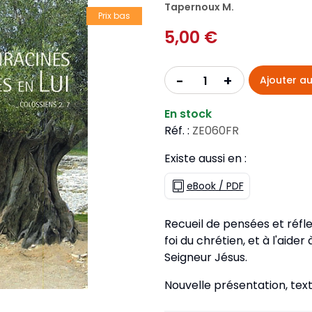
Pour la jeunesse
Tapernoux M.
iches
Pour prendre des notes
Nou
Prix bas
Collection Fanilo
5,00 €
Langues étrangères
Réé
r la jeunesse
Langues étrangères
Collection Par la Main
Audio
Pér
 l'Afrique
+
-
Ajouter au
gues étrangères
En stock
Réf. :
ZE060FR
Existe aussi en :
eBook / PDF
Recueil de pensées et réfle
foi du chrétien, et à l'aide
Seigneur Jésus.
Nouvelle présentation, text